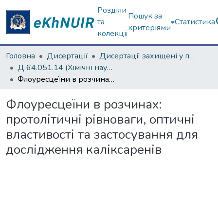
Розділи
Пошук за
та
Статистика
критеріями
колекції
Головна
Дисертації
Дисертації захищені у постійних радах
Д 64.051.14 (Хімічні науки)
Флоуресцеїни в розчинах: протолітичні рівноваги, оптичні властивості та застосування для дослідження каліксаренів
Флоуресцеїни в розчинах:
протолітичні рівноваги, оптичні
властивості та застосування для
дослідження каліксаренів