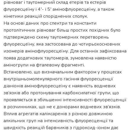
рівноваг і таутомерний склад етерів та естерів
флуоресцеїну і 4′- і 5′ амінофлуоресцеїну, а також
кінетики реакцій споріднених сполук.
На основі даних про спектри та константи
протолітичних рівноваг більш простих похідних було
підтверждено схему таутомерних перетворень
флуоресцеїну, яка застосована до чотирьохосновних
изомерів амінофлуоресцеїну. Для останніх зафіксована
поява додаткових таутомерів, зумовлена наявністю
аміногрупи на фталевому фрагменті.
Встановлено, що визначальним фактором у процесах
внутрішньомолекулярного гасіння флуоресценції
діаніонів амінофлуоресцеїну є наявність водневих
зв’язків або протонування карбоксилатної групи, що
проявляється в збільшенні інтенсивності флуоресценції
в розчинниках, що не є донорами водневих зв’язків.
Вплив агрегатів каліксаренів з різною довжиною
алкільних груп на інтенсивність флуоресценції та
швидкість реакцій барвників з гідроксид-іоном дає