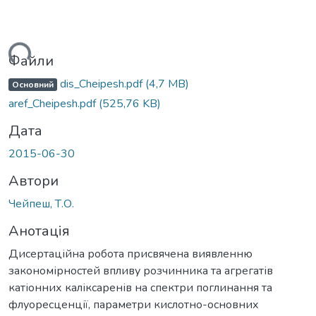
ться...
Файли
dis_Cheipesh.pdf
(4,7 MB)
Основний
aref_Cheipesh.pdf
(525,76 KB)
Дата
2015-06-30
Автори
Чейпеш, Т.О.
Анотація
Дисертаційна робота присвячена виявленню
закономірностей впливу розчинника та агрегатів
катіонних каліксаренів на спектри поглинання та
флуоресценції, параметри кислотно-основних