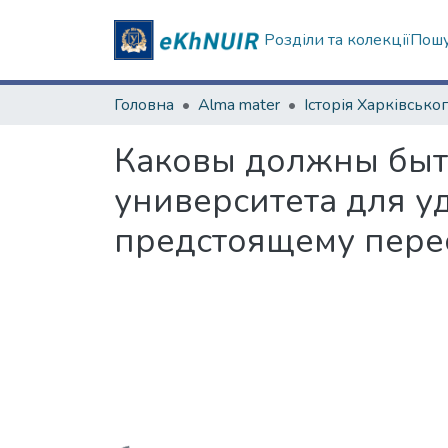
Розділи та колекції
Пошу
Головна
Alma mater
Каковы должны быт
университета для у
предстоящему перес