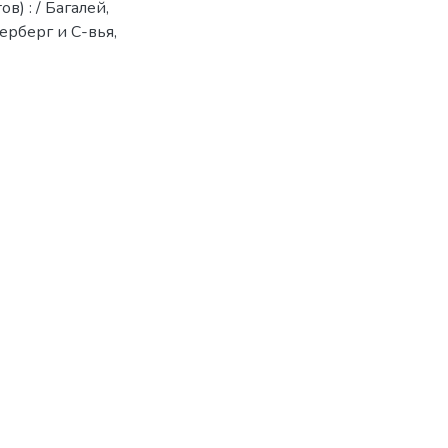
) : / Багалей,
ерберг и С-вья,