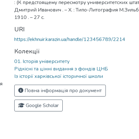
: (К предстоящему пересмотру университетских штатов
Дмитрий Иванович . – Х. : Типо-Литография М.Зильб
1910 . – 27 с.
URI
https://ekhnuir.karazin.ua/handle/123456789/2214
Колекції
01. Історія університету
Рідкісні та цінні видання з фондів ЦНБ
Із історії харківської історичної школи
я
Повна інформація про документ
Google Scholar