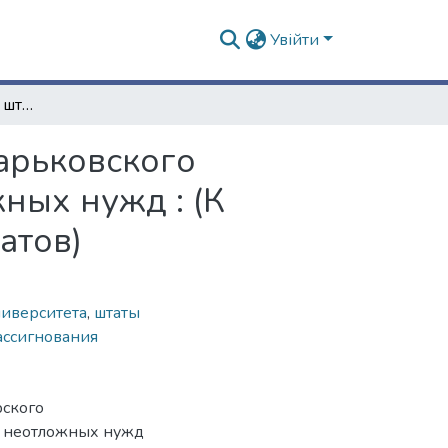
Увійти
Каковы должны быть штаты Императорского Харьковского университета для удовлетворения его неотложных нужд : (К предстоящему пересмотру университетских штатов)
арьковского
ных нужд : (К
атов)
иверситета
,
штаты
ассигнования
рского
о неотложных нужд