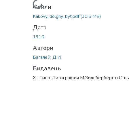
Вантажиться...
Файли
Kakovy_dolgny_byt.pdf
(30,5 MB)
Дата
1910
Автори
Багалей, Д.И.
Видавець
Х. : Типо-Литография М.Зильберберг и С-вь