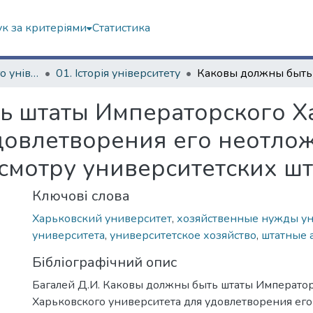
к за критеріями
Статистика
Історія Харківського університету
01. Історія університету
ь штаты Императорского Х
довлетворения его неотлож
мотру университетских шт
Ключові слова
Харьковский университет
,
хозяйственные нужды ун
университета
,
университетское хозяйство
,
штатные 
Бібліографічний опис
Багалей Д.И. Каковы должны быть штаты Императо
Харьковского университета для удовлетворения ег