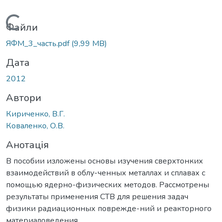
Вантажиться...
Файли
ЯФМ_3_часть.pdf
(9,99 MB)
Дата
2012
Автори
Кириченко, В.Г.
Коваленко, О.В.
Анотація
В пособии изложены основы изучения сверхтонких
взаимодействий в облу-ченных металлах и сплавах с
помощью ядерно-физических методов. Рассмотрены
результаты применения СТВ для решения задач
физики радиационных поврежде-ний и реакторного
материаловедения.