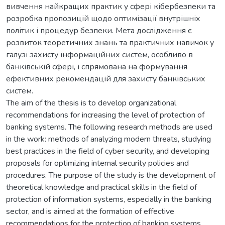
вивчення найкращих практик у сфері кібербезпеки та
розробка пропозицій щодо оптимізації внутрішніх
політик і процедур безпеки. Мета дослідження є
розвиток теоретичних знань та практичних навичок у
галузі захисту інформаційних систем, особливо в
банківській сфері, і спрямована на формування
ефективних рекомендацій для захисту банківських
систем.
The aim of the thesis is to develop organizational
recommendations for increasing the level of protection of
banking systems. The following research methods are used
in the work: methods of analyzing modern threats, studying
best practices in the field of cyber security, and developing
proposals for optimizing internal security policies and
procedures. The purpose of the study is the development of
theoretical knowledge and practical skills in the field of
protection of information systems, especially in the banking
sector, and is aimed at the formation of effective
recommendations for the protection of banking systems.