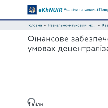
Розділи та колекції
Пошу
Головна
Навчально-науковий інститут "Інститут державного управління"
Фінансове забезпеч
умовах децентраліза
Вантажиться...
Файли