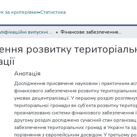
к за критеріями
Статистика
Кваліфікаційні випускні роботи магістрів. Інститут державного управління
Фінансове забезпечення розвитку територіальних громад в умовах децентралізації
ення розвитку територіаль
ції
Анотація
Дослідження присвячене науковим і практичним асп
фінансового забезпечення розвитку територіальних 
умовах децентралізації. У першому розділі розгляну
територіальної громади як суб’єкта розвитку територ
проаналізовано системи фінансового забезпечення її
другому розділі досліджено сучасний стан організац
забезпечення територіальних громад в Україні та з
порівняння з європейським досвідом. У третьому ро