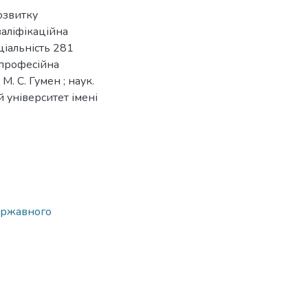
озвитку
валіфікаційна
еціальність 281
-професійна
М. С. Гумен ; наук.
й університет імені
державного