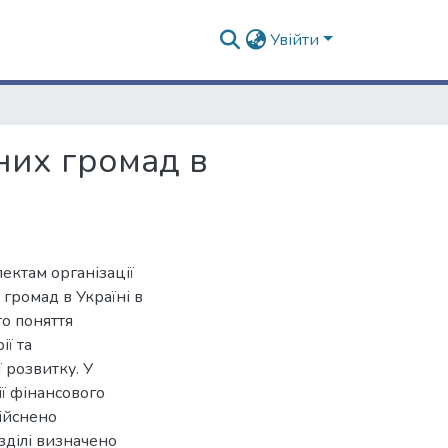
Увійти
них громад в
ектам організації
громад в Україні в
то поняття
ії та
 розвитку. У
ії фінансового
дійснено
зділі визначено