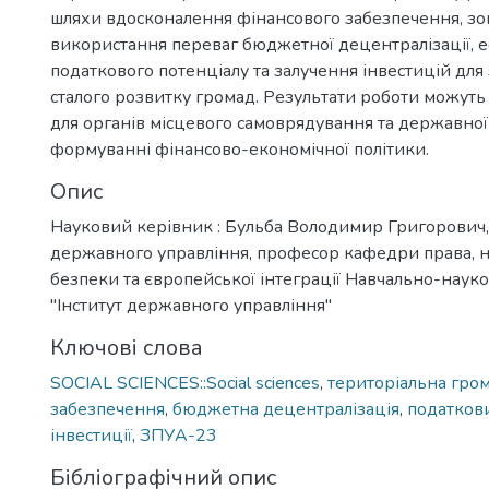
шляхи вдосконалення фінансового забезпечення, з
використання переваг бюджетної децентралізації, 
податкового потенціалу та залучення інвестицій для
сталого розвитку громад. Результати роботи можут
для органів місцевого самоврядування та державної
формуванні фінансово-економічної політики.
Опис
Науковий керівник : Бульба Володимир Григорович,
державного управління, професор кафедри права, н
безпеки та європейської інтеграції Навчально-науко
"Інститут державного управління"
Ключові слова
SOCIAL SCIENCES::Social sciences
,
територіальна гро
забезпечення
,
бюджетна децентралізація
,
податков
інвестиції
,
ЗПУА-23
Бібліографічний опис