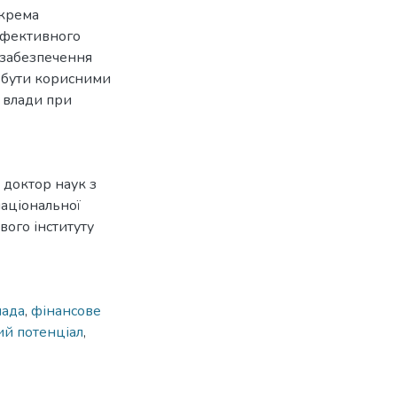
окрема
ефективного
 забезпечення
ь бути корисними
 влади при
 доктор наук з
аціональної
вого інституту
мада
,
фінансове
ий потенціал
,