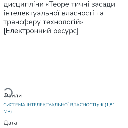
дисципліни «Теоре тичні засади
інтелектуальної власності та
трансферу технологій»
[Електронний ресурс]
антажиться...
Файли
СИСТЕМА ІНТЕЛЕКТУАЛЬНОЇ ВЛАСНОСТІ.pdf
(1,81
MB)
Дата