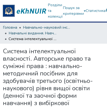
Розділи
Пошук за
та
Статистика
критеріями
колекції
Головна
Навчально-науковий інститут «Українська інженерно-педагогічна академія»
Навчальні видання. Навчально-науковий інститут «Українська інженерно-педагогічна академія»
Система інтелектуальної власності. Авторське право та суміжні права : навчально-методичний посібник для здобувачів третього (освітньо-наукового) рівня вищої освіти (денної та заочної форми навчання) з вибіркової дисципліни «Теоре тичні засади інтелектуальної власності та трансферу технологій» [Електронний ресурс]
Система інтелектуальної
власності. Авторське право та
суміжні права : навчально-
методичний посібник для
здобувачів третього (освітньо-
наукового) рівня вищої освіти
(денної та заочної форми
навчання) з вибіркової