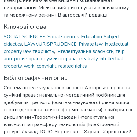
Електронне навчальне видання комбінованого
використання. Можна використовувати в локальному
та мережному режимі. В авторській редакції
Ключові слова
SOCIAL SCIENCES::Social sciences::Education::Subject
didactics
,
LAW/JURISPRUDENCE::Private law::Intellectual
property law
,
творчість
,
інтелектуальна власність
,
твір
,
авторське право
,
суміжні права
,
creativity
,
intellectual
property
,
work
,
copyright
,
related rights
Бібліографічний опис
Система інтелектуальної власності. Авторське право та
суміжні права : навчально-методичний посібник для
здобувачів третього (освітньо-наукового) рівня вищої
освіти (денної та заочної форми навчання) з вибіркової
дисципліни «Теоретичні засади інтелектуальної
власності та трансферу технологій» [Електронний
ресурс] / уклад. Ю. Ю. Черненко. – Харків : Харківський