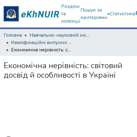
Розділи
Пошук за
та
Статистика
критеріями
колекції
Головна
Навчально-науковий інститут "Каразінський інститут міжнародних відносин та туристичного бізнесу"
Кваліфікаційні випускні роботи бакалаврів. Навчально-науковий інститут "Каразінський інститут міжнародних відносин та туристичного бізнесу"
Економічна нерівність: світовий досвід й особливості в Україні
Економічна нерівність: світовий
досвід й особливості в Україні