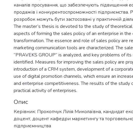
каналів просування, що забезпечують підвищення е
продажів і конкурентоспроможності підприємства. 
розробок можуть бути застосовані у практичній діял
The master’s thesis is devoted to the study of theoretical 
aspects of forming the sales policy of an enterprise in the 
transformation. The essence and role of sales policy are 
marketing communication tools are characterized. The sales
“PRAVEKS GROUP” is analyzed, and key problems of its 
identified. Measures for improving the sales policy are pro
introduction of a CRM system, development of a corpora
use of digital promotion channels, which ensure an increase
and enterprise competitiveness. The results of the study c
practical activity of enterprises.
Опис
Керівник: Прокопчук Лілія Миколаївна, кандидат ек
доцент, доцент кафедри маркетингу та торговельн
підприємництва