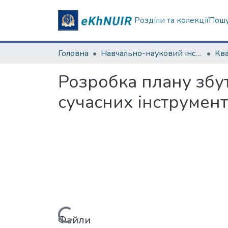
Розділи та колекції
Пошу
Головна
Навчально-науковий інститут «Українська інженерно-педагогічна академія»
Розробка плану збу
сучасних інструмент
Файли