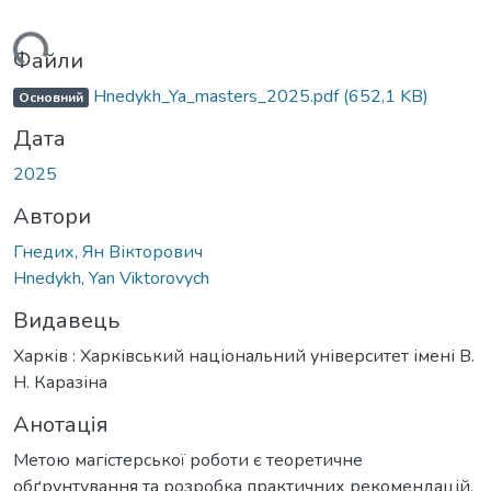
иться...
Файли
Hnedykh_Ya_masters_2025.pdf
(652,1 KB)
Основний
Дата
2025
Автори
Гнедих, Ян Вікторович
Hnedykh, Yan Viktorovych
Видавець
Харків : Харківський національний університет імені В.
Н. Каразіна
Анотація
Метою магістерської роботи є теоретичне
обґрунтування та розробка практичних рекомендацій,