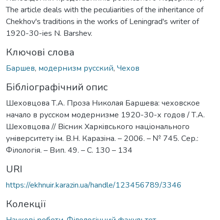
The article deals with the peculiarities of the inheritance of
Chekhov's traditions in the works of Leningrad's writer of
1920-30-ies N. Barshev.
Ключові слова
Баршев
,
модернизм русский
,
Чехов
Бібліографічний опис
Шеховцова Т.А. Проза Николая Баршева: чеховское
начало в русском модернизме 1920-30-х годов / Т.А.
Шеховцова // Вiсник Харкiвського нацiонального
унiверситету iм. В.Н. Каразiна. – 2006. – № 745. Сер.:
Філологія. – Вип. 49. – С. 130 – 134
URI
https://ekhnuir.karazin.ua/handle/123456789/3346
Колекції
Наукові роботи. Філологічний факультет