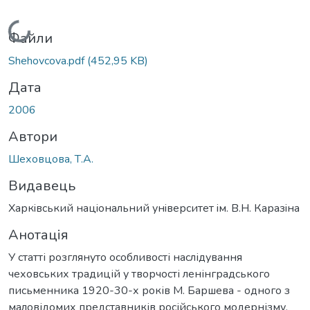
Вантажиться...
Файли
Shehovcova.pdf
(452,95 KB)
Дата
2006
Автори
Шеховцова, Т.А.
Видавець
Харкiвський нацiональний унiверситет iм. В.Н. Каразiна
Анотація
У статті розглянуто особливості наслідування
чеховських традицій у творчості ленінградського
письменника 1920-30-х років М. Баршева - одного з
маловідомих представників російського модернізму.