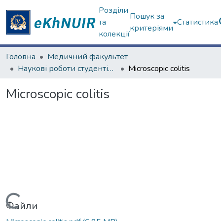
Розділи
Пошук за
та
Статистика
критеріями
колекції
Головна
Медичний факультет
Наукові роботи студентів та аспірантів. Медичний факультет
Microscopic colitis
Microscopic colitis
Вантажиться...
Файли