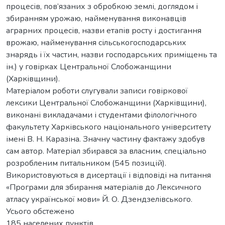
процесів, пов’язаних з обробкою землі, доглядом і
збиранням урожаю, найменування виконавців
аграрних процесів, назви етапів росту і достигання
врожаю, найменування сільськогосподарських
знарядь і їх частин, назви господарських приміщень та
ін.) у говірках Центральної Слобожанщини
(Харківщини).
Матеріалом роботи слугували записи говіркової
лексики Центральної Слобожанщини (Харківщини),
виконані викладачами і студентами філологічного
факультету Харківського національного університету
імені В. Н. Каразіна. Значну частину фактажу здобув
сам автор. Матеріал збирався за власним, спеціально
розробленим питальником (545 позицій).
Використовуються в дисертації і відповіді на питання
«Програми для збирання матеріалів до Лексичного
атласу української мови» Й. О. Дзендзелівського.
Усього обстежено
185 населених пунктів.