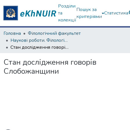
Розділи
Пошук за
та
Статистика
критеріями
колекції
Головна
Філологічний факультет
Наукові роботи. Філологічний факультет
Стан дослідження говорів Слобожанщини
Стан дослідження говорів
Слобожанщини
ься...