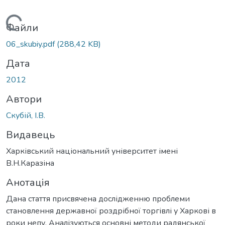
Вантажиться...
Файли
06_skubiy.pdf
(288,42 KB)
Дата
2012
Автори
Скубій, І.В.
Видавець
Харківський національний університет імені
В.Н.Каразіна
Анотація
Дана стаття присвячена дослідженню проблеми
становлення державної роздрібної торгівлі у Харкові в
роки непу. Аналізуються основні методи радянської