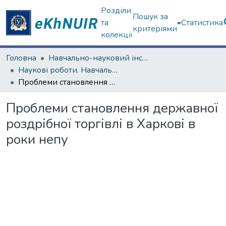
Розділи
Пошук за
та
Статистика
критеріями
колекції
Головна
Навчально-науковий інститут філософії, культурології, політології
Наукові роботи. Навчально-науковий інститут філософії, культурології, політології
Проблеми становлення державної роздрібної торгівлі в Харкові в роки непу
Проблеми становлення державної
роздрібної торгівлі в Харкові в
роки непу