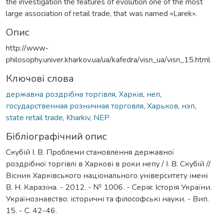
the investigation the features of evolution one of the most
large association of retail trade, that was named «Larek».
Опис
http://www-
philosophy.univer.kharkov.ua/ua/kafedra/visn_ua/visn_15.html
Ключові слова
державна роздрібна торгівля
,
Харків
,
неп
,
государственная розничная торговля
,
Харьков
,
нэп
,
state retail trade
,
Kharkiv
,
NEP
Бібліографічний опис
Скубій І. В. Проблеми становлення державної
роздрібної торгівлі в Харкові в роки непу / І. В. Скубій //
Вісник Харківського національного університету імені
В. Н. Каразіна. - 2012. - № 1006. - Серія: Історія України.
Українознавство: історичні та філософські науки. - Вип.
15. - C. 42-46.