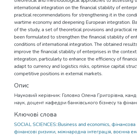
theoretical and methodological approaches to assessing t
international integration on the financial stability of enter
practical recommendations for strengthening it in the condi
wartime economy and deepening European integration. Ba
of the study, a set of theoretical provisions and practica
been formulated to strengthen the financial stability of ent
conditions of international integration. The obtained resul
improve the financial stability of enterprises in the context
integration, particularly to enhance the efficiency of fina
adapt to currency and logistics risks, optimise capital str
competitive positions in external markets.
Опис
Науковий керівник: Головко Олена Григорівна, кан
наук, доцент кафедри банківського бізнесу та фіна
Ключові слова
SOCIAL SCIENCES::Business and economics
,
фінансова 
фінансові ризики
,
міжнародна інтеграція
,
воєнна ек