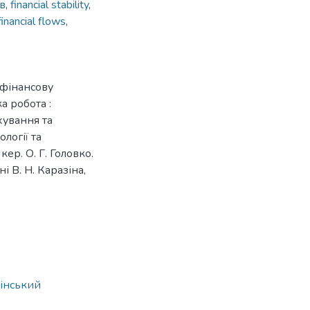
в
,
financial stability
,
financial flows
,
 фінансову
а робота :
хування та
логії та
ер. О. Г. Головко.
і В. Н. Каразіна,
зінський