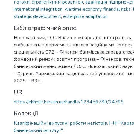
потоки
,
стратегічний розвиток
,
адаптація підприємст
international integration
,
wartime economy
,
financial risks
,
strategic development
,
enterprise adaptation
Бібліографічний опис
Новохацький, О. С. Вплив міжнародної інтеграції на
стабільність підприємств : кваліфікаційна магістерськ
спеціальність 072 – Фінанси, банківська справа, стра
фондовий ринок : освітня програма – Фінансові техно
банківський менеджмент / О. С. Новохацький ; наук. к
– Харків : Харківський національний університет імен
2025. – 83 с.
URI
https://ekhnuir.karazin.ua/handle/123456789/24799
Колекції
Кваліфікаційні випускні роботи магістрів. ННІ "Кара
банківський інститут"