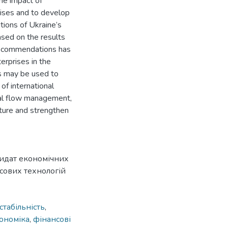
he impact of
prises and to develop
tions of Ukraine’s
sed on the results
l recommendations has
erprises in the
ts may be used to
 of international
ncial flow management,
ucture and strengthen
дидат економічних
нсових технологій
стабільність
,
ономіка
,
фінансові