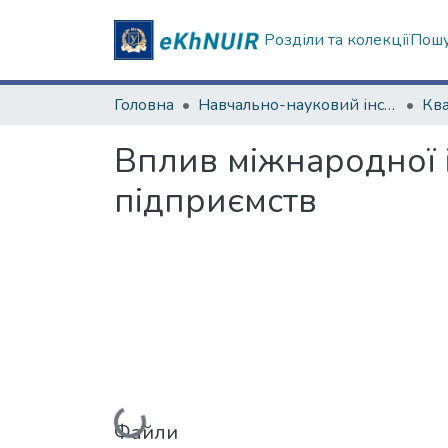
Розділи та колекції
Пошу
Головна
Навчально-науковий інститут "Каразінський банківський інститут"
Вплив міжнародної і
підприємств
Файли