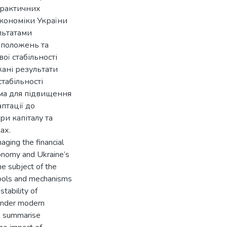
практичних
економіки України
льтатами
 положень та
ї стабільності
жані результати
табільності
ема для підвищення
птації до
ри капіталу та
ах.
aging the financial
economy and Ukraine’s
he subject of the
tools and mechanisms
stability of
 under modern
to summarise