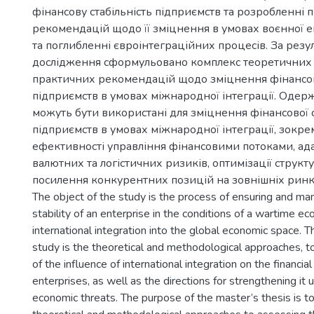
фінансову стабільність підприємств та розробленні 
рекомендацій щодо її зміцнення в умовах воєнної 
та поглибленні євроінтеграційних процесів. За резу
дослідження сформульовано комплекс теоретичних
практичних рекомендацій щодо зміцнення фінансово
підприємств в умовах міжнародної інтеграції. Одер
можуть бути використані для зміцнення фінансової с
підприємств в умовах міжнародної інтеграції, зокр
ефективності управління фінансовими потоками, ада
валютних та логістичних ризиків, оптимізації структу
посилення конкурентних позицій на зовнішніх ринк
The object of the study is the process of ensuring and man
stability of an enterprise in the conditions of a wartime 
international integration into the global economic space. T
study is the theoretical and methodological approaches, 
of the influence of international integration on the financial 
enterprises, as well as the directions for strengthening it
economic threats. The purpose of the master’s thesis is 