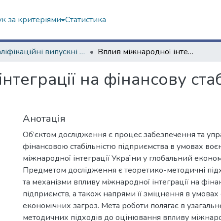
к за критеріями
Статистика
Кваліфікаційні випускні роботи магістрів. ННІ "Каразінський банківський інститут"
Вплив міжнародної інтеграції на фінансову стабільність підприємств
нтеграції на фінансову стаб
Анотація
Об’єктом дослідження є процес забезпечення та упр
фінансовою стабільністю підприємства в умовах воє
міжнародної інтеграції України у глобальний економ
Предметом дослідження є теоретико-методичні підх
та механізми впливу міжнародної інтеграції на фінан
підприємств, а також напрями її зміцнення в умовах
економічних загроз. Мета роботи полягає в узагальн
методичних підходів до оцінювання впливу міжнарод