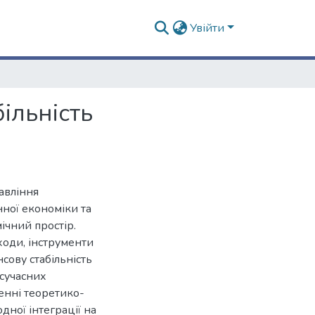
Увійти
ільність
авління
нної економіки та
ічний простір.
оди, інструменти
сову стабільність
 сучасних
енні теоретико-
ної інтеграції на