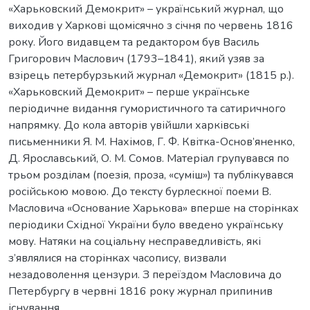
«Харьковский Демокрит» – український журнал, що
виходив у Харкові щомісячно з січня по червень 1816
року. Його видавцем та редактором був Василь
Григорович Маслович (1793–1841), який узяв за
взірець петербурзький журнал «Демокрит» (1815 р.).
«Харьковский Демокрит» – перше українське
періодичне видання гумористичного та сатиричного
напрямку. До кола авторів увійшли харківські
письменники Я. М. Нахімов, Г. Ф. Квітка-Основ’яненко,
Д. Ярославський, О. М. Сомов. Матеріал групувався по
трьом розділам (поезія, проза, «суміш») та публікувався
російською мовою. До тексту бурлескної поеми В.
Масловича «Основание Харькова» вперше на сторінках
періодики Східної України було введено українську
мову. Натяки на соціальну несправедливість, які
з’являлися на сторінках часопису, визвали
незадоволення цензури. З переїздом Масловича до
Петербургу в червні 1816 року журнал припинив
існування.