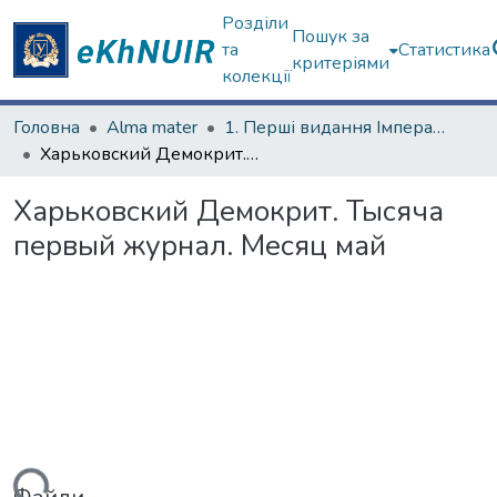
Розділи
Пошук за
та
Статистика
критеріями
колекції
Головна
Alma mater
1. Перші видання Імператорського Харківського університету
Харьковский Демокрит. Тысяча первый журнал. Месяц май
Харьковский Демокрит. Тысяча
первый журнал. Месяц май