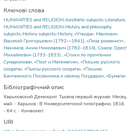
Ключові слова
HUMANITIES and RELIGION::Aesthetic subjects::Literature
,
HUMANITIES and RELIGION::History and philosophy
subjects::History subjects::History
,
«Утаида»
,
Маслович,
Василий Григорьевич (1792—1841)
,
«Лиза романист»
,
Нахимов, Аким Николаевич (1782–1814)
,
Сомов, Орест
Михайлович (1793-1833)
,
«Стихи по прочтении
Сумарокова»
,
«Поэт и Математик»
,
«Письмо русского
солдата»
,
«Пьесы русского солдата»
,
«Письмо
Бантамского Посланника к своему Государю»
,
«Бумага»
Бібліографічний опис
Харьковский Демокрит. Тысяча первый журнал. Месяц
май. - Харьков : В Университетской типографии, 1816.
- 64 с. - Конволют.
URI