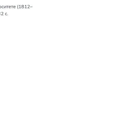
рситете (1812–
2 с.