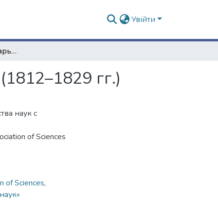
Увійти
Общество наук при Харьковском университете (1812–1829 гг.)
1812–1829 гг.)
тва наук с
ociation of Sciences
n of Sciences
,
наук»