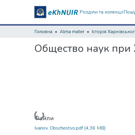
Розділи та колекції
Пошу
Головна
Alma mater
Общество наук при 
Вантажиться...
Файли
Ivanov. Obschestvo.pdf
(4,36 MB)