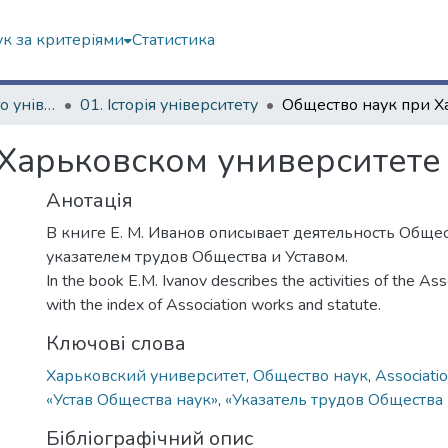
к за критеріями
Статистика
Історія Харківського університету
01. Історія університету
Харьковском университете (
Анотація
В книге Е. М. Иванов описывает деятельность Общес
указателем трудов Общества и Уставом.
In the book E.M. Ivanov describes the activities of the Ass
with the index of Association works and statute.
Ключові слова
Харьковский университет
,
Общество наук
,
Associatio
«Устав Общества наук»
,
«Указатель трудов Общества 
Бібліографічний опис