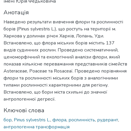
імені Юрія Федьковича
Анотація
Наведено результати вивчення флори та рослинності
борів (Pinus sylvestris L.), що ростуть на території м.
Харкова у долинах річок Харків, Лопань, Уди.
Встановлено, що флора міських борів містить 137
видів судинних рослин. Проведено систематичний,
ценоморфічний та екологічний аналізи флори, який
показав кількісне переважання представників сімейств
Asteraceae, Poaceae та Rosасеаї. Проведено порівняння
флори та рослинності міських борів з аналогічними
типами рослинності характерними для регіону.
Встановлено, що бори міста схильні до значної
антропогенної дегресії.
Ключові слова
бор
,
Pinus sylvestris L.
,
флора
,
рослинність
,
рудерант
,
антропогенна трансформація