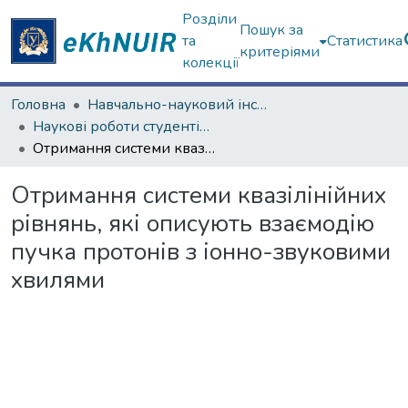
Розділи
Пошук за
та
Статистика
критеріями
колекції
Головна
Навчально-науковий інститут "Фізико-технічний факультет"
Наукові роботи студентів та аспірантів. Навчально-науковий інститут "Фізико-технічний факультет"
Отримання системи квазілінійних рівнянь, які описують взаємодію пучка протонів з іонно-звуковими хвилями
Отримання системи квазілінійних
рівнянь, які описують взаємодію
пучка протонів з іонно-звуковими
хвилями