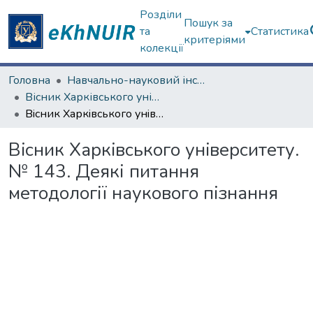
Розділи
Пошук за
та
Статистика
критеріями
колекції
Головна
Навчально-науковий інститут філософії, культурології, політології
Вісник Харківського університету. Філософія
Вiсник Харкiвського унiверситету. № 143. Деякі питання методології наукового пізнання
Вiсник Харкiвського унiверситету.
№ 143. Деякі питання
методології наукового пізнання