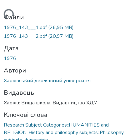
ажиться...
Файли
1976_143___1.pdf
(26,95 MB)
1976_143___2.pdf
(20,97 MB)
Дата
1976
Автори
Харкiвський державний унiверситет
Видавець
Харкiв: Вища школа. Видавництво ХДУ
Ключові слова
Research Subject Categories::HUMANITIES and
RELIGION::History and philosophy subjects::Philosophy
subjects
,
філософія