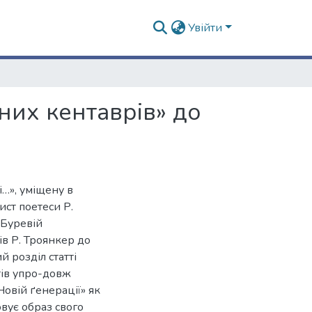
Увійти
рних кентаврів» до
і…», уміщену в
ист поетеси Р.
 Буревій
ів Р. Троянкер до
й розділ статті
тів упро-довж
Новій ґенерації» як
овує образ свого