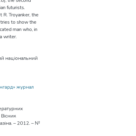
28); the second
an futurists.
ut R. Troyanker, the
 tries to show the
ucated man who, in
a writer.
ький національний
нгард» журнал
ітературних
/ Вiсник
азiна. – 2012. – №