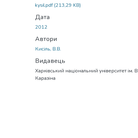
Вантажиться...
kysil.pdf
(213,29 KB)
Дата
2012
Автори
Кисіль, В.В.
Видавець
Харкiвський нацiональний унiверситет iм. В
Каразiна