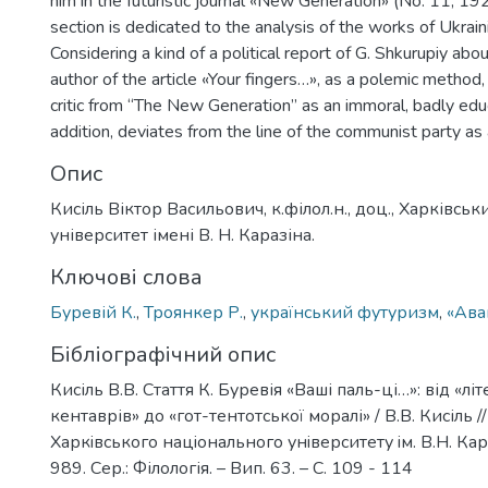
him in the futuristic journal «New Generation» (No. 11, 19
section is dedicated to the analysis of the works of Ukraini
Considering a kind of a political report of G. Shkurupiy abo
author of the article «Your fingers…», as a polemic method,
critic from “The New Generation” as an immoral, badly ed
addition, deviates from the line of the communist party as 
Опис
Кисіль Віктор Васильович, к.філол.н., доц., Харківс
університет імені В. Н. Каразіна.
Ключові слова
Буревій К.
,
Троянкер Р.
,
український футуризм
,
«Ава
Бібліографічний опис
Кисіль В.В. Стаття К. Буревія «Ваші паль-ці…»: від «л
кентаврів» до «гот-тентотської моралі» / В.В. Кисіль /
Харкiвського нацiонального унiверситету iм. В.Н. Кар
989. Сер.: Філологія. – Вип. 63. – С. 109 - 114