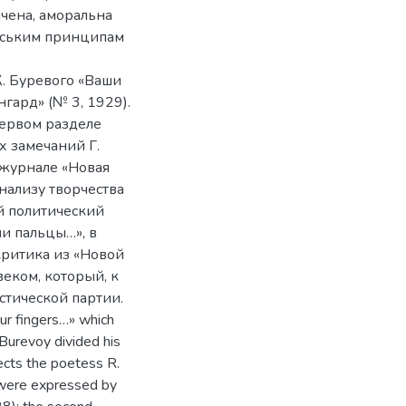
ічена, аморальна
арським принципам
К. Буревого «Ваши
гард» (№ 3, 1929).
первом разделе
х замечаний Г.
 журнале «Новая
нализу творчества
й политический
ши пальцы…», в
критика из «Новой
еком, который, к
стической партии.
ur fingers…» which
 Burevoy divided his
tects the poetess R.
 were expressed by