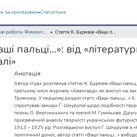
к за критеріями
Статистика
Наукові роботи. Філологічний факультет
Стаття К. Буревія «Ваші пальці…»: від «літературних кентаврів» до «готтентотської моралі»
аші пальці…»: від «літерату
алі»
Анотація
Автор студії розглянув статтю К. Буревія «Ваші пальц
третьому числі журналу «Авангард», як виступ на зах
Троянкер. У першому розділі статті «Ваші пальці…» К.
спростував закиди Г. Шкурупія щодо подібності твор
пісень О. Вертинського та поезій М. Гумільова. Други
присвячений аналізу творчості українських футурис
1913 – 1925 рр. Розглядаючи виступ Г. Шкурупія в «
політичний донос, автор статті «Ваші пальці…» вибуд