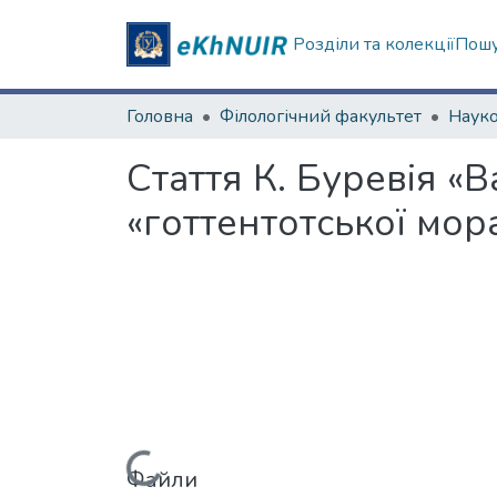
Розділи та колекції
Пошу
Головна
Філологічний факультет
Стаття К. Буревія «В
«готтентотської мор
Файли