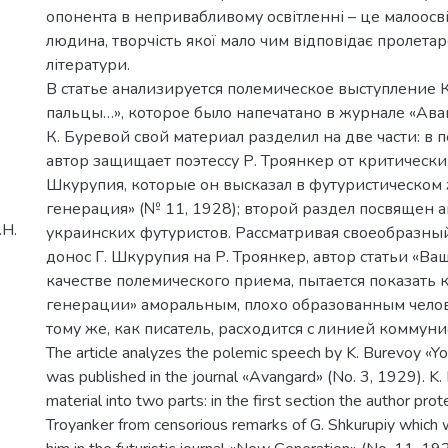
опонента в непривабливому освітленні – це малоосв
людина, творчість якої мало чим відповідає пролет
літератури.
В статье анализируется полемическое выступление 
пальцы…», которое было напечатано в журнале «Аван
К. Буревой свой материал разделил на две части: в 
автор защищает поэтессу Р. Троянкер от критически
Шкурупия, которые он высказал в футуристическом
генерация» (№ 11, 1928); второй раздел посвящен а
.Н.
украинских футуристов. Рассматривая своеобразны
донос Г. Шкурупия на Р. Троянкер, автор статьи «Ва
качестве полемического приема, пытается показать 
генерации» аморальным, плохо образованным челов
тому же, как писатель, расходится с линией коммуни
The article analyzes the polemic speech by K. Burevoy «Yo
was published in the journal «Avangard» (No. 3, 1929). K.
material into two parts: in the first section the author pro
Troyanker from censorious remarks of G. Shkurupiy which