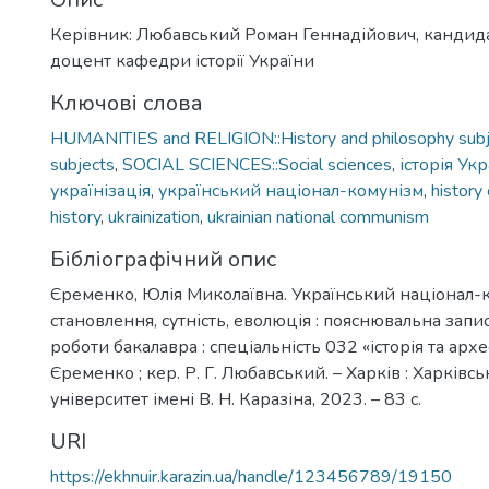
Керівник: Любавський Роман Геннадійович, кандида
доцент кафедри історії України
Ключові слова
HUMANITIES and RELIGION::History and philosophy subje
subjects
,
SOCIAL SCIENCES::Social sciences
,
історія Ук
українізація
,
український націонал-комунізм
,
history
history
,
ukrainization
,
ukrainian national communism
Бібліографічний опис
Єременко, Юлія Миколаївна. Український націонал-
становлення, сутність, еволюція : пояснювальна запи
роботи бакалавра : спеціальність 032 «історія та архе
Єременко ; кер. Р. Г. Любавський. – Харків : Харків
університет імені В. Н. Каразіна, 2023. – 83 с.
URI
https://ekhnuir.karazin.ua/handle/123456789/19150