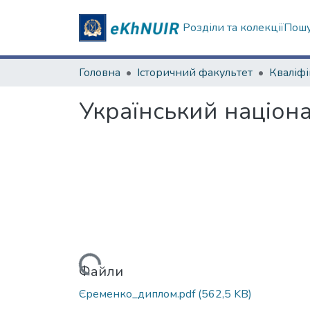
Розділи та колекції
Пошу
Головна
Історичний факультет
Український націона
Вантажиться...
Файли
Єременко_диплом.pdf
(562,5 KB)