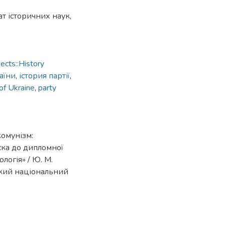
т історичних наук,
cts::History
раїни
,
істория партії
,
 of Ukraine
,
party
комунізм:
ска до дипломної
ологія» / Ю. М.
ський національний