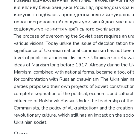
повним відмежуванням політичної, економічної та к
від впливу більшовицької Росії. Під проводом украї
комуністів відбулось проведення політики «україніза
нової постреволюційної культури, яка й досі має впл
соціокультурне життя українського суспільства.
The process of overcoming the Soviet past requires an und
various visions. Today unlike the issue of decolonization t
significance of Ukrainian national communism has not been
level of public or academic discourse. Ukrainian society w
ideas of Marxism long before 1917. Already during the Uk
Marxism, combined with national forms, became a tool of th
for confrontation with Russian chauvinism. The Ukrainian n
parties proposed their own projects of Soviet constructi
complete separation of the political, economic and cultura
influence of Bolshevik Russia. Under the leadership of the
Communists, the policy of «Ukrainization» and the creation
revolutionary culture, which still has an impact on the socio-
Ukrainian societ.
Опис