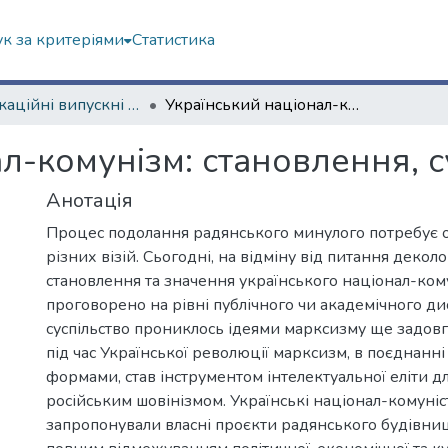
к за критеріями
Статистика
Кваліфікаційні випускні роботи бакалаврів. Історичний факультет
Український націонал-комунізм: становлення, сутність, еволюція
л-комунізм: становлення, с
Анотація
Процес подолання радянського минулого потребує 
різних візій. Сьогодні, на відміну від питання деколон
становлення та значення українського націонал-ком
проговорено на рівні публічного чи академічного ди
суспільство прониклось ідеями марксизму ще задовг
під час Української революції марксизм, в поєднанн
формами, став інструментом інтелектуальної еліти д
російським шовінізмом. Українські націонал-комуніст
запропонували власні проєкти радянського будівни