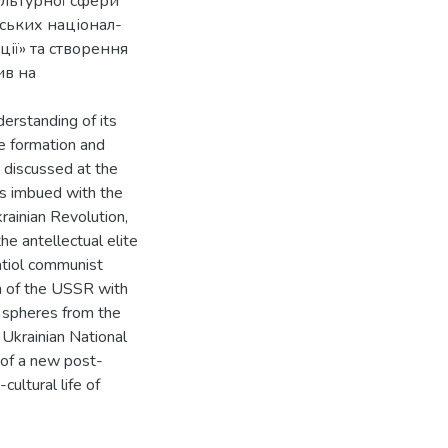
ультурної сфери
нських націонал-
ції» та створення
ив на
erstanding of its
he formation and
 discussed at the
as imbued with the
rainian Revolution,
e antellectual elite
atiol communist
on of the USSR with
l spheres from the
 Ukrainian National
 of a new post-
cultural life of