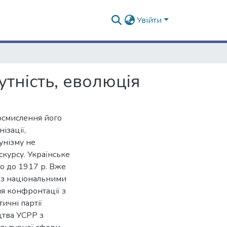
Увійти
утність, еволюція
осмислення його
ізації,
унізму не
скурсу. Українське
о до 1917 р. Вже
і з національними
ля конфронтації з
ичні партії
цтва УСРР з