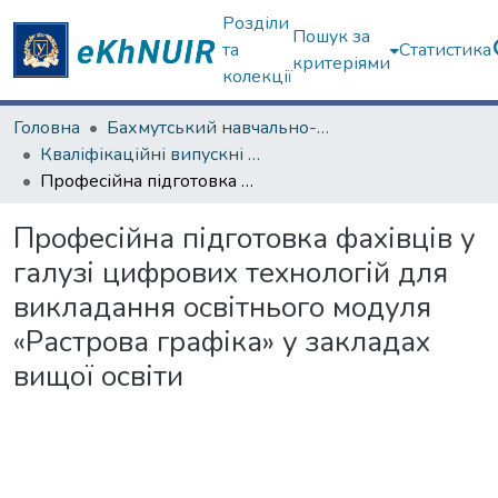
Розділи
Пошук за
та
Статистика
критеріями
колекції
Головна
Бахмутський навчально-науковий професійно-педагогічний інститут
Кваліфікаційні випускні роботи магістрів. Бахмутський навчально-науковий професійно-педагогічний інститут
Професійна підготовка фахівців у галузі цифрових технологій для викладання освітнього модуля «Растрова графіка» у закладах вищої освіти
Професійна підготовка фахівців у
галузі цифрових технологій для
викладання освітнього модуля
«Растрова графіка» у закладах
вищої освіти