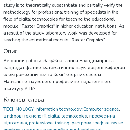
study is to theoretically substantiate and partially verify the
methodology for professional training of specialists in the
field of digital technologies for teaching the educational
module "Raster Graphics" in higher education institutions. As
a result of the study, laboratory work was developed for
teaching the educational module "Raster Graphics".
Опис
Керівник роботи: Залужна Галина Володимирівна,
кандидат фізико-математичних наук, доцент кафедри
електромеханічних та комп'ютерних систем
Навчально-наукового професійно-педагогічного
інституту УІПА
Ключові слова
TECHNOLOGY::Information technology::Computer science
,
цифрові технології
,
digital technologies
,
професійна
підготовка
,
professional training
,
растрова графіка
,
raster
graphics
,
методична розробка
,
methodological