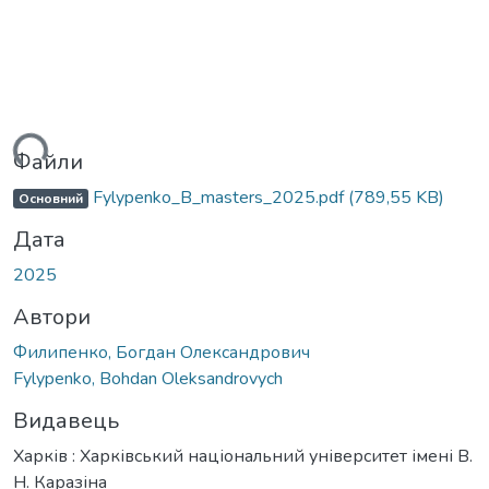
ться...
Файли
Fylypenko_B_masters_2025.pdf
(789,55 KB)
Основний
Дата
2025
Автори
Филипенко, Богдан Олександрович
Fylypenko, Bohdan Oleksandrovych
Видавець
Харків : Харківський національний університет імені В.
Н. Каразіна