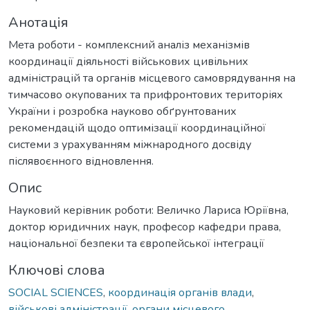
Анотація
Мета роботи - комплексний аналіз механізмів
координації діяльності військових цивільних
адміністрацій та органів місцевого самоврядування на
тимчасово окупованих та прифронтових територіях
України і розробка науково обґрунтованих
рекомендацій щодо оптимізації координаційної
системи з урахуванням міжнародного досвіду
післявоєнного відновлення.
Опис
Науковий керівник роботи: Величко Лариса Юріївна,
доктор юридичних наук, професор кафедри права,
національної безпеки та європейської інтеграції
Ключові слова
SOCIAL SCIENCES
,
координація органів влади
,
військові адміністрації
,
органи місцевого