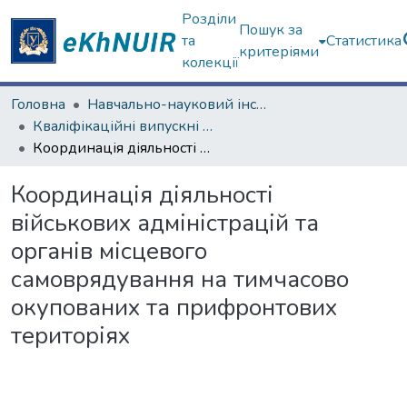
Розділи
Пошук за
та
Статистика
критеріями
колекції
Головна
Навчально-науковий інститут "Інститут державного управління"
Кваліфікаційні випускні роботи магістрів. Інститут державного управління
Координація діяльності військових адміністрацій та органів місцевого самоврядування на тимчасово окупованих та прифронтових територіях
Координація діяльності
військових адміністрацій та
органів місцевого
самоврядування на тимчасово
окупованих та прифронтових
територіях