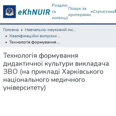
Розділи
Пошук за
та
Статистика
критеріями
колекції
Головна
Навчально-науковий інститут «Українська інженерно-педагогічна академія»
Кваліфікаційні випускні роботи бакалаврів. Навчально-науковий інститут «Українська інженерно-педагогічна академія»
Технологія формування дидактичної культури викладача ЗВО (на прикладі Харківського національного медичного університету)
Технологія формування
дидактичної культури викладача
ЗВО (на прикладі Харківського
національного медичного
університету)