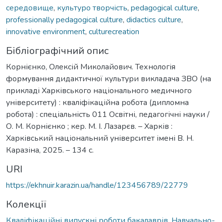
середовище
,
культуро творчість
,
pedagogical culture
,
professionally pedagogical culture
,
didactics culture
,
innovative environment
,
culturecreation
Бібліографічний опис
Корнієнко, Олексій Миколайович. Технологія
формування дидактичної культури викладача ЗВО (на
прикладі Харківського національного медичного
університету) : кваліфікаційна робота (дипломна
робота) : спеціальність 011 Освітні, педагогічні науки /
О. М. Корнієнко ; кер. М. І. Лазарєв. – Харків :
Харківський національний університет імені В. Н.
Каразіна, 2025. – 134 с.
URI
https://ekhnuir.karazin.ua/handle/123456789/22779
Колекції
Кваліфікаційні випускні роботи бакалаврів. Навчально-