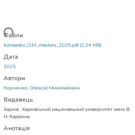
ься...
Файли
Korniienko_O.M._masters_2025.pdf
(1,24 MB)
Дата
2025
Автори
Корнієнко, Олексій Миколайович
Видавець
Харків : Харківський національний університет імені В.
Н. Каразіна
Анотація