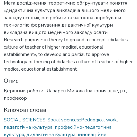
Мета дослідження: теоретично обґрунтувати поняття
«дидактична культура викладача вищого медичного
закладу освіти», розробити та часткова апробувати
технологію формування дидактичної культури
викладача вищого медичного закладу освіти.
Research purpose: in theory to ground a concept «didactics
culture of teacher of higher medical educational
establishment», to develop and partial to approve
technology of forming of didactics culture of teacher of higher
medical educational establishment.
Опис
Керівник роботи : Лазарєв Микола Іванович, д.пед.н.,
професор
Ключові слова
SOCIAL SCIENCES::Social sciences::Pedgogical work
,
педагогічна культура
,
професійно-педагогічна
культура
,
дидактична культура
,
інноваційне