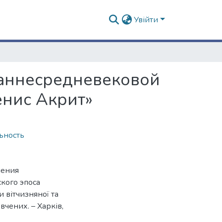
Увійти
раннесредневековой
енис Акрит»
ьность
ления
кого эпоса
 вітчизняної та
вчених. – Харків,