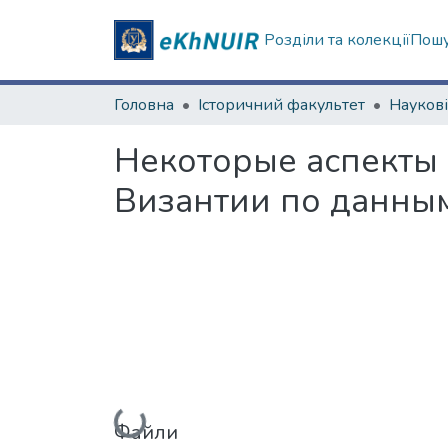
Розділи та колекції
Пошу
Головна
Історичний факультет
Некоторые аспекты
Византии по данным
Вантажиться...
Файли