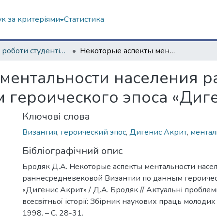
к за критеріями
Статистика
Наукові роботи студентів та аспірантів. Історичний факультет
Некоторые аспекты ментальности населения раннесредневековой Византии по данным героического эпоса «Дигенис Акрит»
 ментальности населения 
 героического эпоса «Диг
Ключові слова
Византия
,
героический эпос
,
Дигенис Акрит
,
ментал
Бібліографічний опис
Бродяк Д.А. Некоторые аспекты ментальности насе
раннесредневековой Византии по данным героичес
«Дигенис Акрит» / Д.А. Бродяк // Актуальні проблеми
всесвітньої історії: Збірник наукових праць молодих 
1998. – C. 28-31.