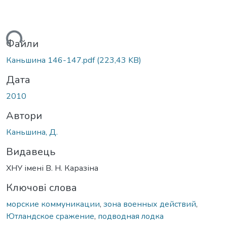
иться...
Файли
Каньшина 146-147.pdf
(223,43 KB)
Дата
2010
Автори
Каньшина, Д.
Видавець
ХНУ імені В. Н. Каразіна
Ключові слова
морские коммуникации
,
зона военных действий
,
Ютландское сражение
,
подводная лодка