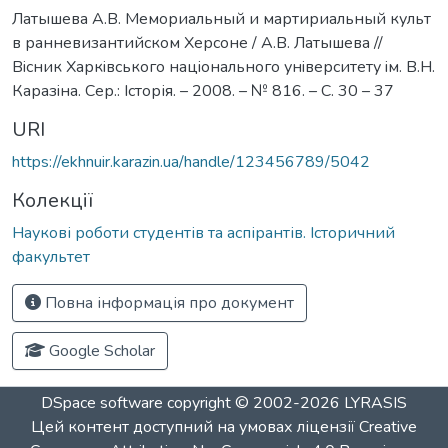
Латышева А.В. Мемориальный и мартириальный культ
в ранневизантийском Херсоне / А.В. Латышева //
Вiсник Харкiвського нацiонального унiверситету iм. В.Н.
Каразiна. Сер.: Історія. – 2008. – № 816. – С. 30 – 37
URI
https://ekhnuir.karazin.ua/handle/123456789/5042
Колекції
Наукові роботи студентів та аспірантів. Історичний
факультет
Повна інформація про документ
Google Scholar
DSpace software
copyright © 2002-2026
LYRASIS
Цей контент доступний на умовах ліцензії
Creative