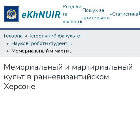
Розділи
Пошук за
та
Статистика
критеріями
колекції
Головна
Історичний факультет
Наукові роботи студентів та аспірантів. Історичний факультет
Мемориальный и мартириальный культ в ранневизантийском Херсоне
Мемориальный и мартириальный
культ в ранневизантийском
Херсоне