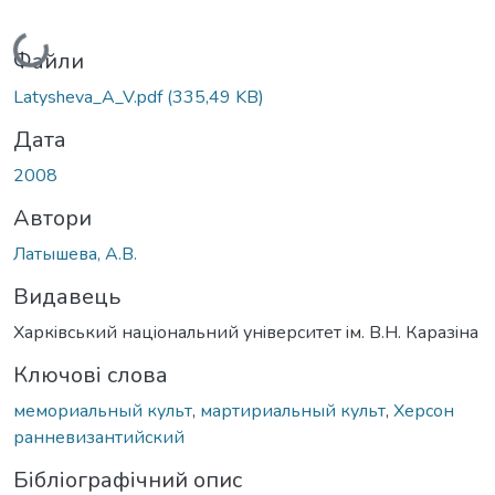
Вантажиться...
Файли
Latysheva_A_V.pdf
(335,49 KB)
Дата
2008
Автори
Латышева, А.В.
Видавець
Харкiвський нацiональний унiверситет iм. В.Н. Каразiна
Ключові слова
мемориальный культ
,
мартириальный культ
,
Херсон
ранневизантийский
Бібліографічний опис