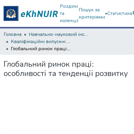
Розділи
Пошук за
та
Статистика
критеріями
колекції
Головна
Навчально-науковий інститут "Каразінський інститут міжнародних відносин та туристичного бізнесу"
Кваліфікаційні випускні роботи бакалаврів. Навчально-науковий інститут "Каразінський інститут міжнародних відносин та туристичного бізнесу"
Глобальний ринок праці: особливості та тенденції розвитку
Глобальний ринок праці:
особливості та тенденції розвитку