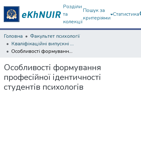
Розділи
Пошук за
та
Статистика
критеріями
колекції
Головна
Факультет психології
Кваліфікаційні випускні роботи магістрів. Факультет психології
Особливості формування професійної ідентичності студентів психологів
Особливості формування
професійної ідентичності
студентів психологів