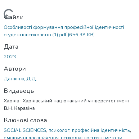
Вантажиться...
Файли
Особливості формування професійної ідентичності
студентівпсихологів (1).pdf
(656,38 KB)
Дата
2023
Автори
Даніліна, Д.Д.
Видавець
Харків : Харківський національний університет імені
В.Н. Каразіна
Ключові слова
SOCIAL SCIENCES
,
психолог
,
професійна ідентичність
,
емпіричні дослідження
,
психодіагностичні методи