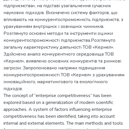
підприємства», на підставі узагальнення сучасних
наукових підходів. Визначено систему факторів, що
впливають на конкурентоспроможність підприємств, з
урахуванням внутрішніх і зовнішніх чинників.
Розглянуто основні методи та інструменти оцінки
конкурентоспроможності підприємства.Розглянуто
загальну характеристику діяльності ТОВ «Кернел».
Здійснено аналіз конкурентного середовища ТОВ
«Кернел», виявлено основних конкурентів та ринкові
загрози. Запропоновано напрями підвищення
конкурентоспроможності ТОВ «Кернел» з урахуванням
інноваційного, маркетингового та екологічного
підходів.
The concept of “enterprise competitiveness” has been
explored based on a generalization of modern scientific
approaches. A system of factors influencing enterprise
competitiveness has been identified, taking into account
internal and external elements. The main methods and tools