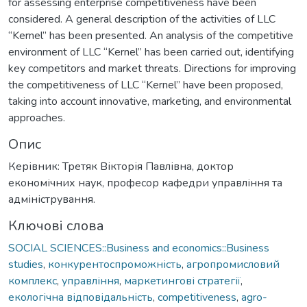
for assessing enterprise competitiveness have been
considered. A general description of the activities of LLC
“Kernel” has been presented. An analysis of the competitive
environment of LLC “Kernel” has been carried out, identifying
key competitors and market threats. Directions for improving
the competitiveness of LLC “Kernel” have been proposed,
taking into account innovative, marketing, and environmental
approaches.
Опис
Керівник: Третяк Вікторія Павлівна, доктор
економічних наук, професор кафедри управління та
адміністрування.
Ключові слова
SOCIAL SCIENCES::Business and economics::Business
studies
,
конкурентоспроможність
,
агропромисловий
комплекс
,
управління
,
маркетингові стратегії
,
екологічна відповідальність
,
competitiveness
,
agro-