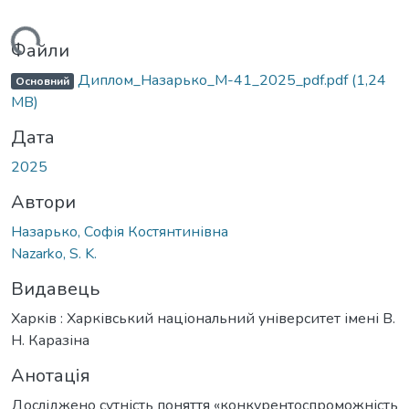
ться...
Файли
Диплом_Назарько_М-41_2025_pdf.pdf
(1,24
Основний
MB)
Дата
2025
Автори
Назарько, Софія Костянтинівна
Nazarko, S. K.
Видавець
Харків : Харківський національний університет імені В.
Н. Каразіна
Анотація
Досліджено сутність поняття «конкурентоспроможність