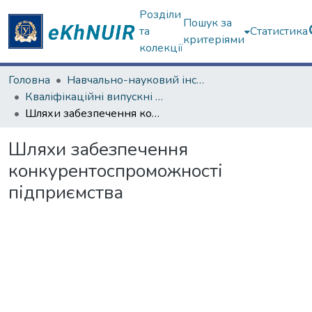
Розділи
Пошук за
та
Статистика
критеріями
колекції
Головна
Навчально-науковий інститут "Каразінська школа бізнесу"
Кваліфікаційні випускні роботи бакалаврів. Навчально-науковий інститут "Каразінська школа бізнесу"
Шляхи забезпечення конкурентоспроможності підприємства
Шляхи забезпечення
конкурентоспроможності
підприємства