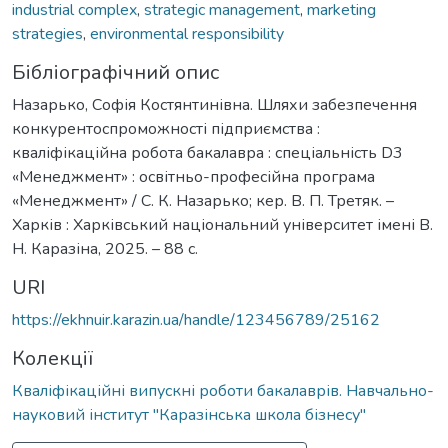
industrial complex
,
strategic management
,
marketing
strategies
,
environmental responsibility
Бібліографічний опис
Назарько, Софія Костянтинівна. Шляхи забезпечення
конкурентоспроможності підприємства :
кваліфікаційна робота бакалавра : спеціальність D3
«Менеджмент» : освітньо-професійна програма
«Менеджмент» / С. К. Назарько; кер. В. П. Третяк. –
Харків : Харківський національний університет імені В.
Н. Каразіна, 2025. – 88 с.
URI
https://ekhnuir.karazin.ua/handle/123456789/25162
Колекції
Кваліфікаційні випускні роботи бакалаврів. Навчально-
науковий інститут "Каразінська школа бізнесу"