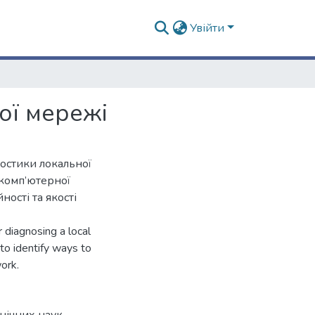
Увійти
ої мережі
ностики локальної
 комп’ютерної
ості та якості
r diagnosing a local
o identify ways to
ork.