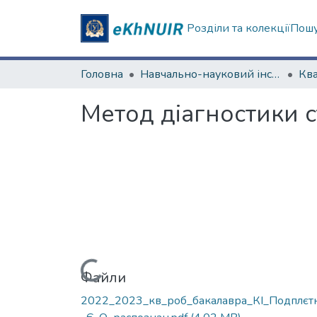
Розділи та колекції
Пошу
Головна
Навчально-науковий інститут комп'ютерних наук та штучного інтелекту
Метод діагностики 
Вантажиться...
Файли
2022_2023_кв_роб_бакалавра_КІ_Подплєт