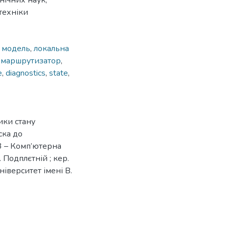
нічних наук,
техніки
,
модель
,
локальна
,
маршрутизатор
,
e
,
diagnostics
,
state
,
ики стану
ска до
23 – Комп’ютерна
 Подплєтній ; кер.
ніверситет імені В.