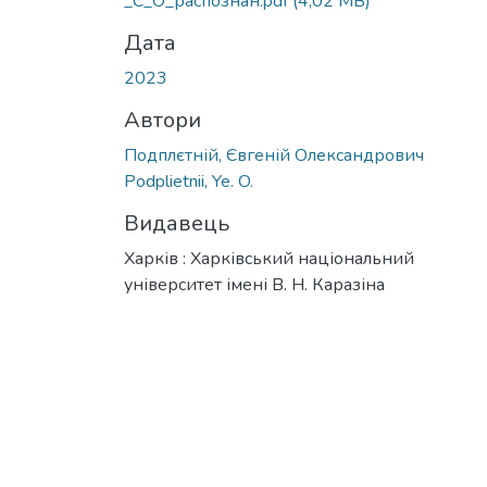
_Є_О_распознан.pdf
(4,02 MB)
Дата
2023
Автори
Подплєтній, Євгеній Олександрович
Podplietnii, Ye. O.
Видавець
Харків : Харківський національний
університет імені В. Н. Каразіна