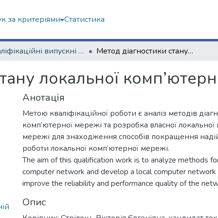
к за критеріями
Статистика
Кваліфікаційні випускні роботи бакалаврів. Навчально-науковий інститут комп'ютерних наук та штучного інтелекту
Метод діагностики стану локальної комп’ютерної мережі
стану локальної комп’ютерн
Анотація
Метою кваліфікаційної роботи є аналіз методів діаг
комп’ютерної мережі та розробка власної локальної
мережі для знаходження способів покращення надійн
роботи локальної комп’ютерної мережі.
The aim of this qualification work is to analyze methods fo
computer network and develop a local computer network t
improve the reliability and performance quality of the netw
Опис
ній