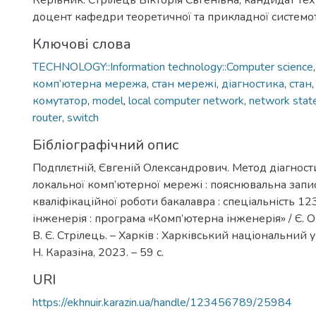
Керівник: Стрілець Вікторія Євгенівна, кандидат тех
доцент кафедри теоретичної та прикладної системо
Ключові слова
TECHNOLOGY::Information technology::Computer science
комп’ютерна мережа
,
стан мережі
,
діагностика
,
стан
комутатор
,
model
,
local computer network
,
network stat
router
,
switch
Бібліографічний опис
Подплєтній, Євгеній Олександрович. Метод діагност
локальної комп’ютерної мережі : пояснювальна запи
кваліфікаційної роботи бакалавра : спеціальність 1
інженерія : програма «Комп’ютерна інженерія» / Є. О.
В. Є. Стрілець. – Харків : Харківський національний у
Н. Каразіна, 2023. – 59 с.
URI
https://ekhnuir.karazin.ua/handle/123456789/25984