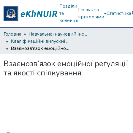
Розділи
Пошук за
та
Статистика
критеріями
колекції
Головна
Навчально-науковий інститут «Українська інженерно-педагогічна академія»
Кваліфікаційні випускні роботи магістрів. Навчально-науковий інститут «Українська інженерно-педагогічна академія»
Взаємозв’язок емоційної регуляції та якості спілкування
Взаємозв’язок емоційної регуляції
та якості спілкування