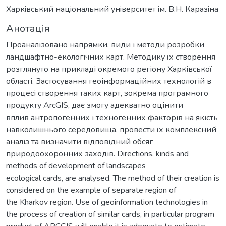
Харкiвський нацiональний унiверситет iм. В.Н. Каразiна
Анотація
Проаналізовано напрямки, види і методи розробки
ландшафтно-екологічних карт. Методику їх створення
розглянуто на прикладі окремого регіону Харківської
області. Застосування геоінформаційних технологій в
процесі створення таких карт, зокрема програмного
продукту ArcGIS, дає змогу адекватно оцінити
вплив антропогенних і техногенних факторів на якість
навколишнього середовища, провести їх комплексний
аналіз та визначити відповідний обсяг
природоохоронних заходів. Directions, kinds and
methods of development of landscapes
ecological cards, are analysed. The method of their creation is
considered on the example of separate region of
the Kharkov region. Use of geoinformation technologies in
the process of creation of similar cards, in particular program