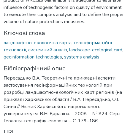
product of ARCGIS will enable it is adequate to estimate
influence of technogenic factors on quality of environment,
to execute their complex analysis and to define the proper
volume of nature protections measures.
Ключові слова
ландшафтно-екологічна карта
,
геоінформаційні
технології
,
системний аналіз
,
landscape-ecological card
,
geoinformation technologies
,
systems analysis
Бібліографічний опис
Пересадько В.А. Теоретичні та прикладні аспекти
застосування геоінформаційних технологій при
розробці ландшафтно-екологічних карт регіонів (на
прикладі Харківської області) / В.А. Пересадько, О.І.
Сінна // Вiсник Харкiвського нацiонального
унiверситету iм. В.Н. Каразiна. – 2008. – № 824. Сер.:
Геологія–географія-екологія. – С. 179–186.
URI