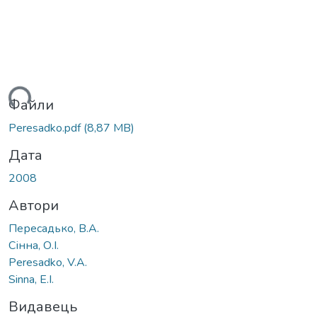
ься...
Файли
Peresadko.pdf
(8,87 MB)
Дата
2008
Автори
Пересадько, В.А.
Сінна, О.І.
Peresadko, V.A.
Sinna, E.I.
Видавець