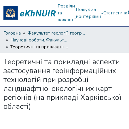
Розділи
Пошук за
та
Статистика
критеріями
колекції
Головна
Факультет геології, географіії, рекреації і туризму
Наукові роботи. Факультет геології, географіії, рекреації і туризму
Теоретичні та прикладні аспекти застосування геоінформаційних технологій при розробці ландшафтно-екологічних карт регіонів (на прикладі Харківської області)
Теоретичні та прикладні аспекти
застосування геоінформаційних
технологій при розробці
ландшафтно-екологічних карт
регіонів (на прикладі Харківської
області)