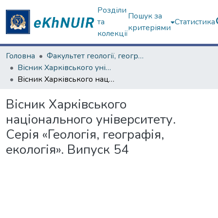
Розділи
Пошук за
та
Статистика
критеріями
колекції
Головна
Факультет геології, географіії, рекреації і туризму
Вісник Харківського університету. Серія геолого-географічна
Вісник Харківського національного університету. Серія «Геологія, географія, екологія». Випуск 54
Вісник Харківського
національного університету.
Серія «Геологія, географія,
екологія». Випуск 54