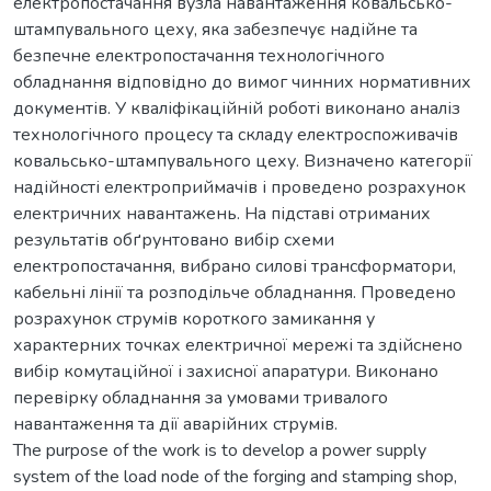
електропостачання вузла навантаження ковальсько-
штампувального цеху, яка забезпечує надійне та
безпечне електропостачання технологічного
обладнання відповідно до вимог чинних нормативних
документів. У кваліфікаційній роботі виконано аналіз
технологічного процесу та складу електроспоживачів
ковальсько-штампувального цеху. Визначено категорії
надійності електроприймачів і проведено розрахунок
електричних навантажень. На підставі отриманих
результатів обґрунтовано вибір схеми
електропостачання, вибрано силові трансформатори,
кабельні лінії та розподільче обладнання. Проведено
розрахунок струмів короткого замикання у
характерних точках електричної мережі та здійснено
вибір комутаційної і захисної апаратури. Виконано
перевірку обладнання за умовами тривалого
навантаження та дії аварійних струмів.
The purpose of the work is to develop a power supply
system of the load node of the forging and stamping shop,