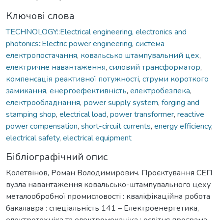
Ключові слова
TECHNOLOGY::Electrical engineering, electronics and
photonics::Electric power engineering
,
система
електропостачання
,
ковальсько штампувальний цех
,
електричне навантаження
,
силовий трансформатор
,
компенсація реактивної потужності
,
струми короткого
замикання
,
енергоефективність
,
електробезпека
,
електрообладнання
,
рower supply system
,
forging and
stamping shop
,
electrical load
,
power transformer
,
reactive
power compensation
,
short-circuit currents
,
energy efficiency
,
electrical safety
,
electrical equipment
Бібліографічний опис
Колетвінов, Роман Володимирович. Проєктування СЕП
вузла навантаження ковальсько-штампувального цеху
металообробної промисловості : кваліфікаційна робота
бакалавра : спеціальність 141 – Електроенергетика,
електротехніка та електромеханіка : освітня програма –