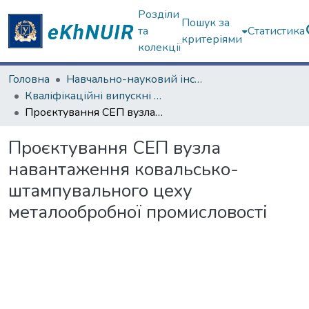
Розділи
Пошук за
та
Статистика
критеріями
колекції
Головна
Навчально-науковий інститут «Українська інженерно-педагогічна академія»
Кваліфікаційні випускні роботи бакалаврів. Навчально-науковий інститут «Українська інженерно-педагогічна академія»
Проєктування СЕП вузла навантаження ковальсько-штампувального цеху металообробної промисловості
Проєктування СЕП вузла
навантаження ковальсько-
штампувального цеху
металообробної промисловості