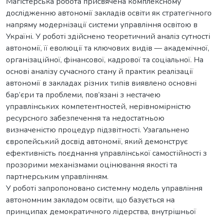
Магістерська робота присвячена комплексному
дослідженню автономії закладів освіти як стратегічного
напряму модернізації системи управління освітою в
Україні. У роботі здійснено теоретичний аналіз сутності
автономії, її еволюції та ключових видів — академічної,
організаційної, фінансової, кадрової та соціальної. На
основі аналізу сучасного стану й практик реалізації
автономії в закладах різних типів виявлено основні
бар’єри та проблеми, пов’язані з нестачею
управлінських компетентностей, нерівномірністю
ресурсного забезпечення та недостатньою
визначеністю процедур підзвітності. Узагальнено
європейський досвід автономії, який демонструє
ефективність поєднання управлінської самостійності з
прозорими механізмами оцінювання якості та
партнерським управлінням.
У роботі запропоновано системну модель управління
автономним закладом освіти, що базується на
принципах демократичного лідерства, внутрішньої