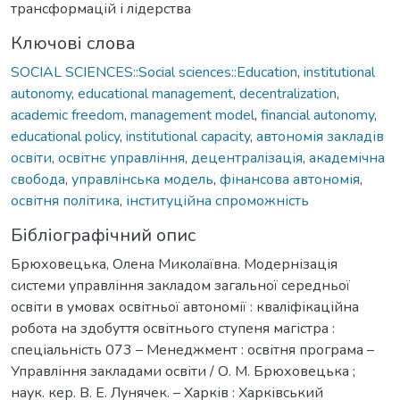
трансформацій і лідерства
Ключові слова
SOCIAL SCIENCES::Social sciences::Education
,
institutional
autonomy
,
educational management
,
decentralization
,
academic freedom
,
management model
,
financial autonomy
,
educational policy
,
institutional capacity
,
автономія закладів
освіти
,
освітнє управління
,
децентралізація
,
академічна
свобода
,
управлінська модель
,
фінансова автономія
,
освітня політика
,
інституційна спроможність
Бібліографічний опис
Брюховецька, Олена Миколаївна. Модернізація
системи управління закладом загальної середньої
освіти в умовах освітньої автономії : кваліфікаційна
робота на здобуття освітнього ступеня магістра :
спеціальність 073 – Менеджмент : освітня програма –
Управління закладами освіти / О. М. Брюховецька ;
наук. кер. В. Е. Лунячек. – Харків : Харківський