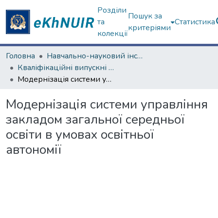
Розділи
Пошук за
та
Статистика
критеріями
колекції
Головна
Навчально-науковий інститут "Академія вчительства"
Кваліфікаційні випускні роботи магістрів. Навчально-науковий інститут "Академія вчительства"
Модернізація системи управління закладом загальної середньої освіти в умовах освітньої автономії
Модернізація системи управління
закладом загальної середньої
освіти в умовах освітньої
автономії