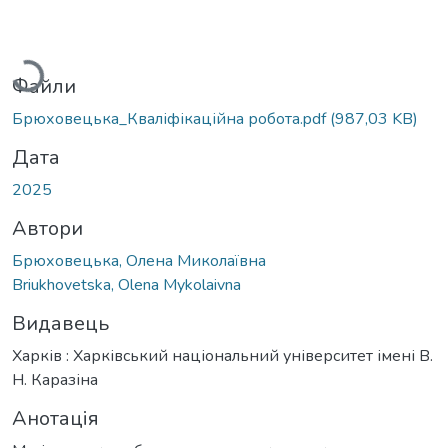
Вантажиться...
Файли
Брюховецька_Кваліфікаційна робота.pdf
(987,03 KB)
Дата
2025
Автори
Брюховецька, Олена Миколаївна
Briukhovetska, Olena Mykolaivna
Видавець
Харків : Харківський національний університет імені В.
Н. Каразіна
Анотація