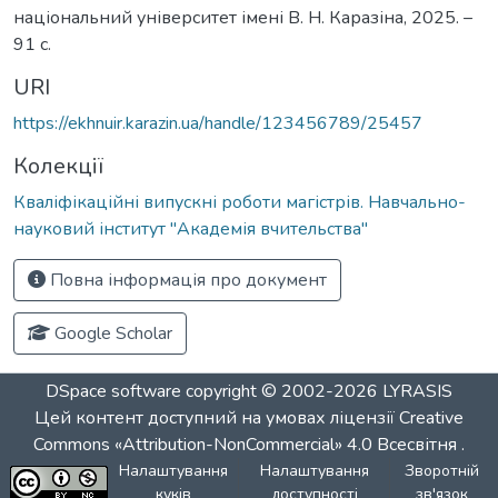
національний університет імені В. Н. Каразіна, 2025. –
91 с.
URI
https://ekhnuir.karazin.ua/handle/123456789/25457
Колекції
Кваліфікаційні випускні роботи магістрів. Навчально-
науковий інститут "Академія вчительства"
Повна інформація про документ
Google Scholar
DSpace software
copyright © 2002-2026
LYRASIS
Цей контент доступний на умовах ліцензії
Creative
Commons «Attribution-NonCommercial» 4.0 Всесвітня
.
Налаштування
Налаштування
Зворотній
куків
доступності
зв'язок