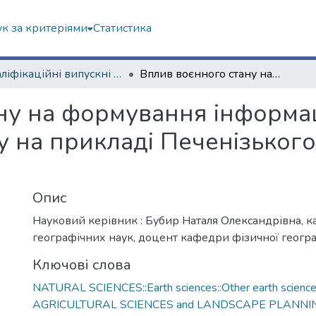
к за критеріями
Статистика
Кваліфікаційні випускні роботи бакалаврів. Факультет геології, географіії, рекреації і туризму
Вплив воєнного стану на формування інформаційної бази земельного кадастру на прикладі Печенізького водосховища Харківської області
ну на формування інформац
у на прикладі Печенізьког
Опис
Науковий керівник : Бубир Наталя Олександрівна, 
географічних наук, доцент кафедри фізичної географ
Ключові слова
NATURAL SCIENCES::Earth sciences::Other earth scienc
AGRICULTURAL SCIENCES and LANDSCAPE PLANNING: