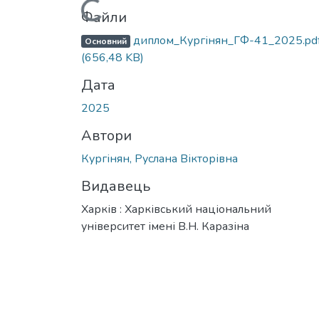
Вантажиться...
Файли
диплом_Кургінян_ГФ-41_2025.pd
Основний
(656,48 KB)
Дата
2025
Автори
Кургінян, Руслана Вікторівна
Видавець
Харків : Харківський національний
університет імені В.Н. Каразіна