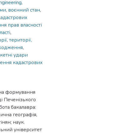
ngineering
,
ами
,
воєнний стан
,
адастрових
ня прав власності
ласті
,
рії
,
території,
оходження
,
кетні удари
ення кадастрових
у на формування
ді Печенізького
бота бакалавра:
зична географія,
інян; наук.
льний університет