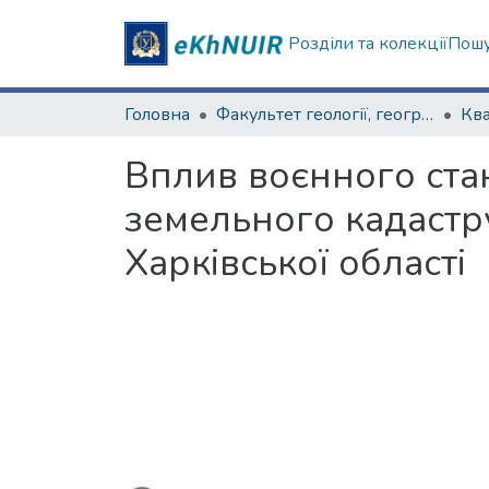
Розділи та колекції
Пошу
Головна
Факультет геології, географіії, рекреації і туризму
Вплив воєнного ста
земельного кадастр
Харківської області