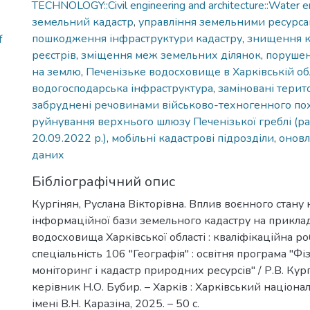
TECHNOLOGY::Civil engineering and architecture::Water e
земельний кадастр
,
управління земельними ресурс
пошкодження інфраструктури кадастру
,
знищення к
f
реєстрів
,
зміщення меж земельних ділянок
,
порушен
на землю
,
Печенізьке водосховище в Харківській об
водогосподарська інфраструктура
,
заміновані терито
забруднені речовинами військово-техногенного п
руйнування верхнього шлюзу Печенізької греблі (ра
20.09.2022 р.)
,
мобільні кадастрові підрозділи
,
оновл
даних
Бібліографічний опис
Кургінян, Руслана Вікторівна. Вплив воєнного стан
інформаційної бази земельного кадастру на прикла
водосховища Харківської області : кваліфікаційна ро
спеціальність 106 "Географія" : освітня програма "Фі
моніторинг і кадастр природних ресурсів" / Р.В. Кург
керівник Н.О. Бубир. – Харків : Харківський націона
імені В.Н. Каразіна, 2025. – 50 с.