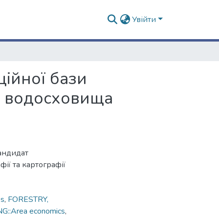
Увійти
ійної бази
о водосховища
кандидат
ії та картографії
es
,
FORESTRY,
:Area economics
,