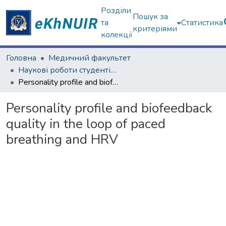
Розділи
Пошук за
та
Статистика
критеріями
колекції
Головна
Медичний факультет
Наукові роботи студентів та аспірантів. Медичний факультет
Personality profile and biofeedback quality in the loop of paced breathing and HRV
Personality profile and biofeedback
quality in the loop of paced
breathing and HRV