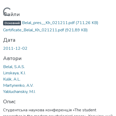
Вантажиться...
Файли
Belal_pres__Kh_021211.pdf
(711,26 KB)
Основний
Certificate_Belal_Kh_021211.pdf
(921,89 KB)
Дата
2011-12-02
Автори
Belal, S.A.S.
Linskaya, K.I.
Kulik, A.L.
Martynenko, A.V.
Yabluchanskiy, M.I.
Опис
Студентська наукова конференція «The student