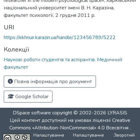
researcher in the modern psychological space», Харківський
національний університет імені В. Н. Каразіна,
факультет психології, 2 грудня 2011 р.
URI
https://ekhnuir.karazin.ua/handle/123456789/5222
Колекції
Наукові роботи студентів та аспірантів. Медичний
факультет
Повна інформація про документ
Google Scholar
DSpace software
copyright © 2002-2026
LYRASIS
Цей контент доступний на умовах ліцензії
Creative
Commons «Attribution-NonCommercial» 4.0 Всесвітня
.
Налаштування
Налаштування
Зворотній