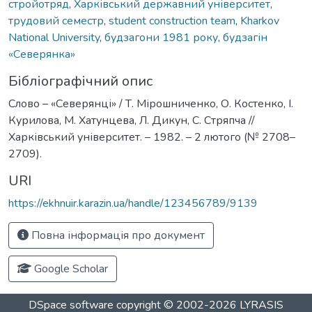
стройотряд
,
Харківський державний університет
,
трудовий семестр
,
student construction team
,
Kharkov
National University
,
будзагони 1981 року
,
будзагін
«Северянка»
Бібліографічний опис
Слово – «Северянці» / Т. Мірошниченко, О. Костенко, І.
Курилова, М. Хатунцева, Л. Дикун, С. Стряпча //
Харківський університет. – 1982. – 2 лютого (№ 2708–
2709).
URI
https://ekhnuir.karazin.ua/handle/123456789/9139
Повна інформація про документ
Google Scholar
DSpace software
copyright © 2002-2026
LYRASIS