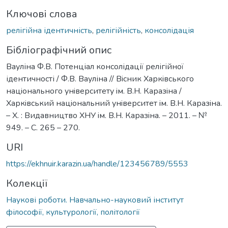
Ключові слова
релігійна ідентичність
,
релігійність
,
консолідація
Бібліографічний опис
Вауліна Ф.В. Потенціал консолідації релігійної
ідентичності / Ф.В. Вауліна // Вiсник Харкiвського
нацiонального унiверситету iм. В.Н. Каразiна /
Харкiвський нацiональний унiверситет iм. В.Н. Каразiна.
– Х. : Видавництво ХНУ iм. В.Н. Каразiна. – 2011. – №
949. – С. 265 – 270.
URI
https://ekhnuir.karazin.ua/handle/123456789/5553
Колекції
Наукові роботи. Навчально-науковий інститут
філософії, культурології, політології