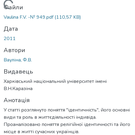
Вантажиться...
Файли
Vaulina F.V. -№ 949.pdf
(110,57 KB)
Дата
2011
Автори
Вауліна, Ф.В.
Видавець
Харківський національний університет імені
В.Н.Каразіна
Анотація
У статті розглянуто поняття "ідентичність", його основні
види та роль в життєдіяльності індивіда.
Проаналізовано поняття релігійної ідентичності та його
місце в житті сучасних українців.