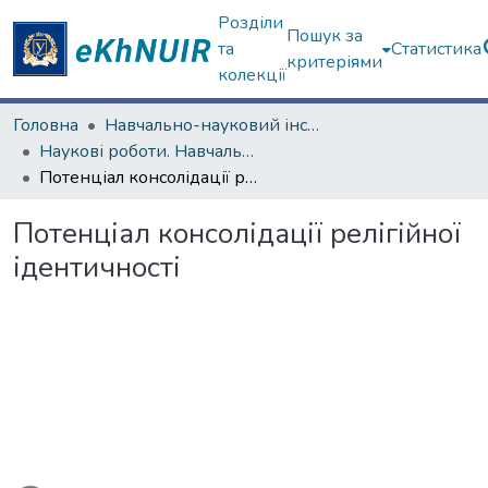
Розділи
Пошук за
та
Статистика
критеріями
колекції
Головна
Навчально-науковий інститут філософії, культурології, політології
Наукові роботи. Навчально-науковий інститут філософії, культурології, політології
Потенціал консолідації релігійної ідентичності
Потенціал консолідації релігійної
ідентичності