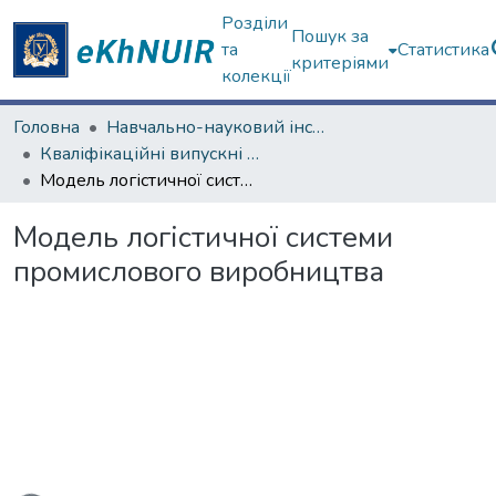
Розділи
Пошук за
та
Статистика
критеріями
колекції
Головна
Навчально-науковий інститут комп'ютерних наук та штучного інтелекту
Кваліфікаційні випускні роботи магістрів. Навчально-науковий інститут комп'ютерних наук та штучного інтелекту
Модель логістичної системи промислового виробництва
Модель логістичної системи
промислового виробництва