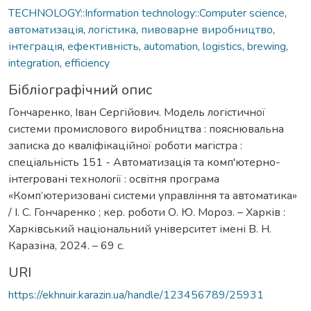
TECHNOLOGY::Information technology::Computer science
,
автоматизація
,
логістика
,
пивоварне виробництво
,
інтеграція
,
ефективність
,
automation
,
logistics
,
brewing
,
integration
,
efficiency
Бібліографічний опис
Гончаренко, Іван Сергійович. Модель логістичної
системи промислового виробництва : пояснювальна
записка до кваліфікаційної роботи магістра :
спеціальність 151 - Автоматизація та комп'ютерно-
інтеrровані технолоrії : освітня програма
«Комп’ютеризовані системи управління та автоматика»
/ І. С. Гончаренко ; кер. роботи О. Ю. Мороз. – Харків :
Харківський національний університет імені В. Н.
Каразіна, 2024. – 69 с.
URI
https://ekhnuir.karazin.ua/handle/123456789/25931