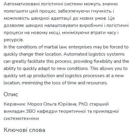
Автоматизовані логістичні системи можуть значно
полегшити цей процес, забезпечуючи гнучкість і
можливість швидкої адаптації до нових умов. Це
дозволяє швидко налаштовувати виробничі і логістичні
процеси на новому місці, мінімізуючи втрати часу і
ресурсів.
In the conditions of martial law, enterprises may be forced to
quickly change their location. Automated logistics systems
can greatly facilitate this process, providing flexibility and the
ability to quickly adapt to new conditions. This allows you to
quickly set up production and logistics processes at a new
location, minimizing the loss of time and resources.
Опис
Керівник: Мороз Ольга Юріївна, PhD, старший
викладач ЗВО кафедри теоретичної та прикладної
системотехніки
Ключові слова