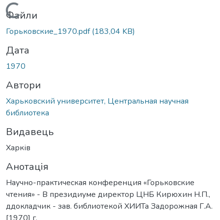
Вантажиться...
Файли
Горьковские_1970.pdf
(183,04 KB)
Дата
1970
Автори
Харьковский университет, Центральная научная
библиотека
Видавець
Харків
Анотація
Научно-практическая конференция «Горьковские
чтения» - В президиуме директор ЦНБ Кирюхин Н.П.,
ддокладчик - зав. библиотекой ХИИТа Задорожная Г.А.
[1970] г.