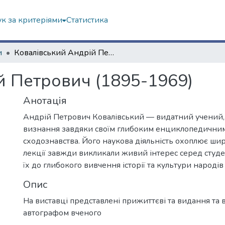
к за критеріями
Статистика
и
Ковалівський Андрій Петрович (1895-1969)
й Петрович (1895-1969)
Анотація
Андрій Петрович Ковалівський — видатний учений,
визнання завдяки своїм глибоким енциклопедичним 
сходознавства. Його наукова діяльність охоплює шир
лекції завжди викликали живий інтерес серед студе
їх до глибокого вивчення історії та культури народів
Опис
На виставці представлені прижиттєві та видання та 
автографом вченого