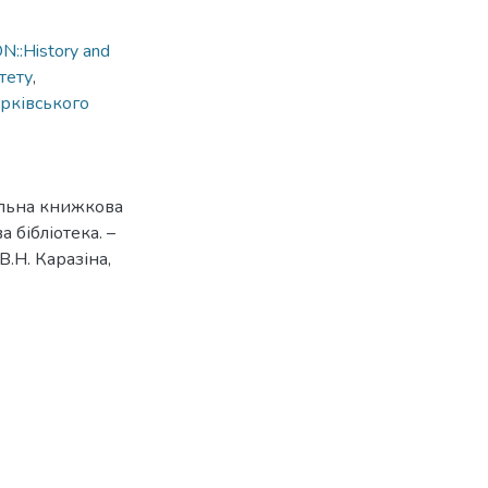
::History and
тету
,
арківського
альна книжкова
 бібліотека. –
В.Н. Каразіна,