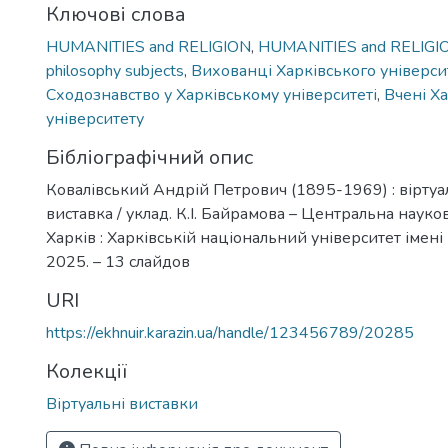
Ключові слова
HUMANITIES and RELIGION
,
HUMANITIES and RELIGION
philosophy subjects
,
Вихованці Харківського універси
Сходознавство у Харківському університеті
,
Вчені Х
університету
Бібліографічний опис
Ковалівський Андрій Петрович (1895-1969) : вірту
виставка / уклад. К.І. Байрамова – Центральна наукова
Харків : Харківській національний університет імені 
2025. – 13 слайдов
URI
https://ekhnuir.karazin.ua/handle/123456789/20285
Колекції
Віртуальні виставки