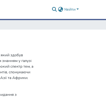
Увійти
 який здобув
знанням у галузі
окий спектр тем, а
нтів, спонукаючи
 Азії та Африки.
видання з