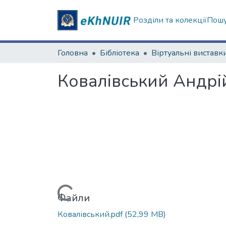
Розділи та колекції
Пошу
Головна
Бібліотека
Віртуальні виставк
Ковалівський Андрі
Вантажиться...
Файли
Ковалівський.pdf
(52,99 MB)