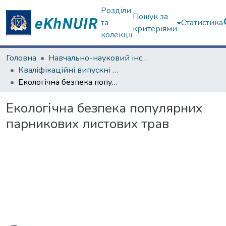
Розділи
Пошук за
та
Статистика
критеріями
колекції
Головна
Навчально-науковий інститут екології, зеленої енергетики та сталого розвитку
Кваліфікаційні випускні роботи бакалаврів. Навчально-науковий інститут екології, зеленої енергетики та сталого розвитку
Екологічна безпека популярних парникових листових трав
Екологічна безпека популярних
парникових листових трав