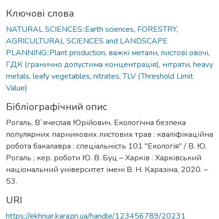
Ключові слова
NATURAL SCIENCES::Earth sciences
,
FORESTRY,
AGRICULTURAL SCIENCES and LANDSCAPE
PLANNING::Plant production
,
важкі метали
,
листові овочі
,
ГДК (гранично допустима концентрація)
,
нітрати
,
heavy
metals
,
leafy vegetables
,
nitrates
,
TLV (Threshold Limit
Value)
Бібліографічний опис
Рогаль, В`ячеслав Юрійович. Екологічна безпека
популярних парникових листових трав : кваліфікаційна
робота бакалавра : спеціальність 101 "Екологія" / В. Ю.
Рогаль ; кер. роботи Ю. В. Буц – Харків : Харківський
національний університет імені В. Н. Каразіна, 2020. –
53.
URI
https://ekhnuir.karazin.ua/handle/123456789/20231