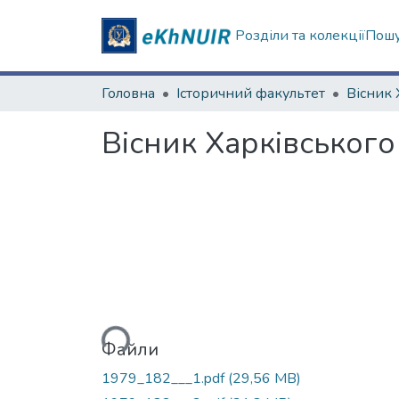
Розділи та колекції
Пошу
Головна
Історичний факультет
Вiсник Харкiвського 
Вантажиться...
Файли
1979_182___1.pdf
(29,56 MB)