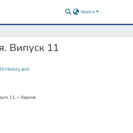
Увійти
я. Випуск 11
::History and
уск 11. – Харкiв: