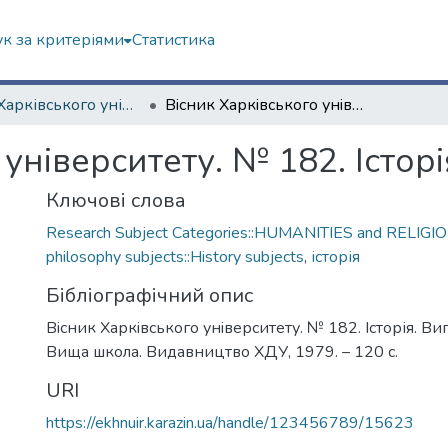
к за критеріями
Статистика
Вісник Харківського університету. "Історія"
Вiсник Харкiвського унiверситету. № 182. Історія. Випуск 11
унiверситету. № 182. Історі
Ключові слова
Research Subject Categories::HUMANITIES and RELIGION
philosophy subjects::History subjects
,
історія
Бібліографічний опис
Вiсник Харкiвського унiверситету. № 182. Історія. Вип
Вища школа. Видавництво ХДУ, 1979. – 120 с.
URI
https://ekhnuir.karazin.ua/handle/123456789/15623