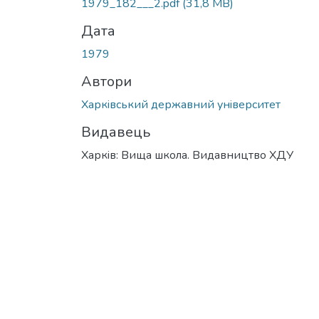
1979_182___2.pdf
(31,8 MB)
Дата
1979
Автори
Харкiвський державний унiверситет
Видавець
Харкiв: Вища школа. Видавництво ХДУ