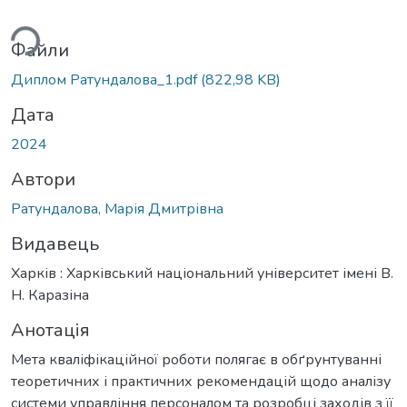
ься...
Файли
Диплом Ратундалова_1.pdf
(822,98 KB)
Дата
2024
Автори
Ратундалова, Марія Дмитрівна
Видавець
Харків : Харківський національний університет імені В.
Н. Каразіна
Анотація
Мета кваліфікаційної роботи полягає в обґрунтуванні
теоретичних і практичних рекомендацій щодо аналізу
системи управління персоналом та розробці заходів з її