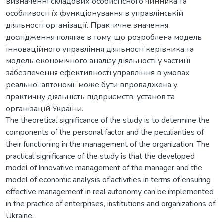
визначенні складових особистісного чинника та
особливості їх функціонування в управлінській
діяльності організації. Практичне значення
дослідження полягає в тому, що розроблена модель
інноваційного управління діяльності керівника та
модель економічного аналізу діяльності у частині
забезпечення ефективності управління в умовах
реальної автономії може бути впроваджена у
практичну діяльність підприємств, установ та
організацій України.
The theoretical significance of the study is to determine the
components of the personal factor and the peculiarities of
their functioning in the management of the organization. The
practical significance of the study is that the developed
model of innovative management of the manager and the
model of economic analysis of activities in terms of ensuring
effective management in real autonomy can be implemented
in the practice of enterprises, institutions and organizations of
Ukraine.