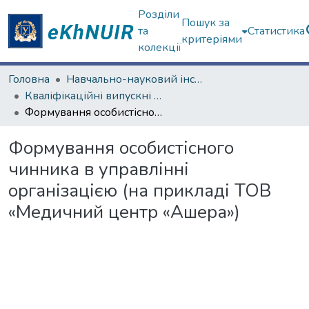
Розділи
Пошук за
та
Статистика
критеріями
колекції
Головна
Навчально-науковий інститут «Українська інженерно-педагогічна академія»
Кваліфікаційні випускні роботи магістрів. Навчально-науковий інститут «Українська інженерно-педагогічна академія»
Формування особистісного чинника в управлінні організацією (на прикладі ТОВ «Медичний центр «Ашера»)
Формування особистісного
чинника в управлінні
організацією (на прикладі ТОВ
«Медичний центр «Ашера»)