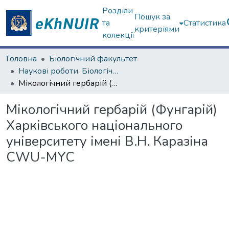
Розділи
Пошук за
та
Статистика
критеріями
колекції
Головна
Біологічний факультет
Наукові роботи. Біологічний факультет
Мікологічний гербарій (Фунгарій) Харківського національного університету імені В.Н. Каразіна CWU-MYC
Мікологічний гербарій (Фунгарій)
Харківського національного
університету імені В.Н. Каразіна
CWU-MYC