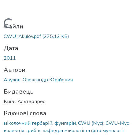
Вантажиться...
Файли
CWU_Akulov.pdf
(275,12 KB)
Дата
2011
Автори
Акулов, Олександр Юрійович
Видавець
Київ : Альтерпрес
Ключові слова
міколочний гербарій
,
фунгарій
,
CWU (Myc)
,
CWU-Myc
,
колекція грибів
,
кафедра мікології та фітоімунології