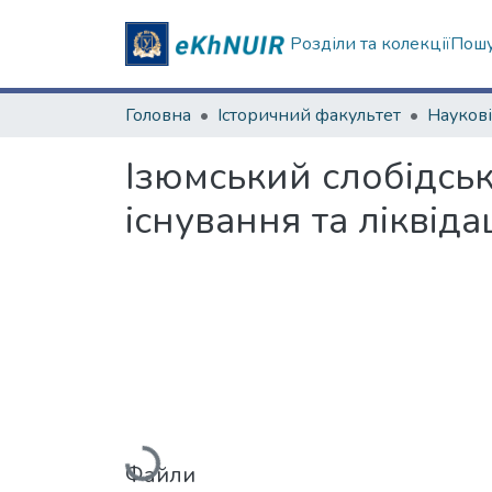
Розділи та колекції
Пошу
Головна
Історичний факультет
Ізюмський слобідськ
існування та ліквіда
Вантажиться...
Файли