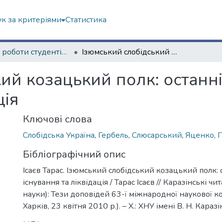
к за критеріями
Статистика
Наукові роботи студентів та аспірантів. Історичний факультет
Ізюмський слобідський козацький полк: останні десятиліття існування та ліквідація
ий козацький полк: останні
ція
Ключові слова
Слобідська Україна
,
Гербель
,
Слюсарський
,
Яценко
,
П
Бібліографічний опис
Ісаєв Тарас. Ізюмський слобідський козацький полк: 
існування та ліквідація / Тарас Ісаєв // Каразінські чи
науки): Тези доповідей 63-ї міжнародної наукової к
Харків, 23 квітня 2010 р.). – Х.: ХНУ імені В. Н. Каразі