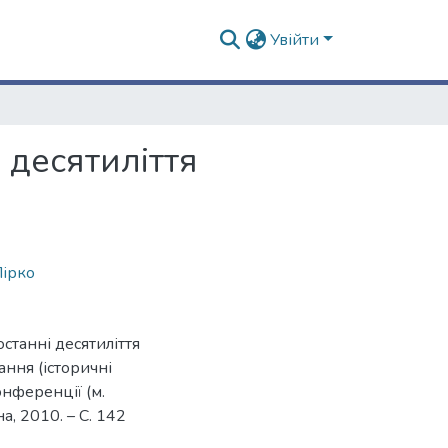
Увійти
 десятиліття
ірко
останні десятиліття
тання (історичні
онференції (м.
на, 2010. – С. 142