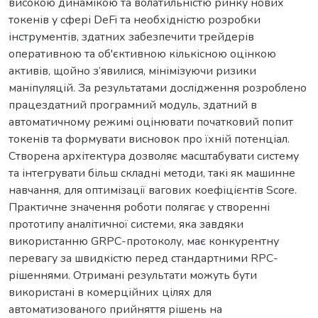
високою динамікою та волатильністю ринку нових
токенів у сфері DeFi та необхідністю розробки
інструментів, здатних забезпечити трейдерів
оперативною та об'єктивною кількісною оцінкою
активів, щойно з’явилися, мінімізуючи ризики
маніпуляцій. За результатами дослідження розроблено
працездатний програмний модуль, здатний в
автоматичному режимі оцінювати початковий попит
токенів та формувати висновок про їхній потенціал.
Створена архітектура дозволяє масштабувати систему
та інтегрувати більш складні методи, такі як машинне
навчання, для оптимізації вагових коефіцієнтів Score.
Практичне значення роботи полягає у створенні
прототипу аналітичної системи, яка завдяки
використанню GRPC-протоколу, має конкурентну
перевагу за швидкістю перед стандартними RPC-
рішеннями. Отримані результати можуть бути
використані в комерційних цілях для
автоматизованого прийняття рішень на