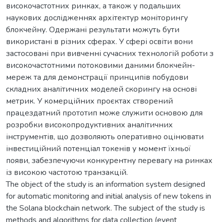
високочастотних ринках, а також у подальших
наукових дослідженнях архітектур моніторингу
блокчейну. Одержані результати можуть бути
використані в різних сферах. У сфері освіти вони
застосовані при вивченні сучасних технологій роботи з
високочастотними потоковими даними блокчейн-
мереж та для демонстрації принципів побудови
складних аналітичних моделей скорингу на основі
метрик. У комерційних проєктах створений
працездатний прототип може служити основою для
розробки високопродуктивних аналітичних
інструментів, що дозволяють оперативно оцінювати
інвестиційний потенціал токенів у момент їхньої
появи, забезпечуючи конкурентну перевагу на ринках
із високою частотою транзакцій.
The object of the study is an information system designed
for automatic monitoring and initial analysis of new tokens in
the Solana blockchain network. The subject of the study is
methods and algorithms for data collection (event