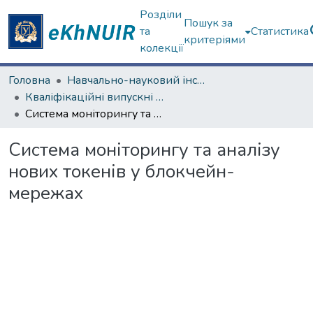
Розділи
Пошук за
та
Статистика
критеріями
колекції
Головна
Навчально-науковий інститут "Каразінський банківський інститут"
Кваліфікаційні випускні роботи магістрів. ННІ "Каразінський банківський інститут"
Система моніторингу та аналізу нових токенів у блокчейн-мережах
Система моніторингу та аналізу
нових токенів у блокчейн-
мережах