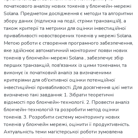
початкового аналізу нових токенів у блокчейн-мережі
Solana. Предметом дослідження є методи та алгоритми
збору даних (підписка на події, стріми транзакцій), а
також критерії та метрики для оцінки інвестиційної
привабливості новостворених токенів у мережі Solana.
Метою роботи є створення програмного забезпечення,
яке здійснює автоматичний моніторинг появи нових
токенів у блокчейн-мережі Solana , забезпечує збір
перших транзакцій, пов'язаних із цими токенами, та
виконує їх початковий аналіз за визначеними
критеріями для об'єктивної оцінки потенційної
інвестиційної привабливості. Для досягнення цієї мети
визначено такі завдання: 1. Зібрати теоретичні
відомості про блокчейн-технології. 2. Провести аналіз
блокчейн-технологій та розробити метод оцінки
токенів. 3. Розробити систему моніторингу нових
токенів у блокчейн мережі, оцінити її продуктивність.
Актуальність теми магістерської роботи зумовлена