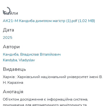
Вантажиться...
Файли
АК21-М Кандиба димплом магістр (1).pdf
(1,02 MB)
Дата
2025
Автори
Кандиба, Владислав Віталійович
Kandyba, Vladyslav
Видавець
Харків : Харківський національний університет імені В.
Н. Каразіна
Анотація
Об’єктом дослідження є інформаційна система,
призначена для автоматичного моніторингу та