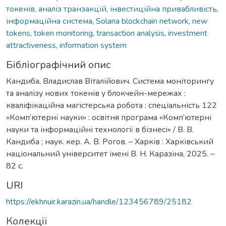
токенів
,
аналіз транзакцій
,
інвестиційна привабливість
,
інформаційна система
,
Solana blockchain network
,
new
tokens
,
token monitoring
,
transaction analysis
,
investment
attractiveness
,
information system
Бібліографічний опис
Кандиба, Владислав Віталійович. Система моніторингу
та аналізу нових токенів у блокчейн-мережах :
кваліфікаційна магістерська робота : спеціальність 122
«Комп’ютерні науки» : освітня програма «Комп’ютерні
науки та інформаційні технології в бізнесі» / В. В.
Кандиба ; наук. кер. А. В. Рогов. – Харків : Харківський
національний університет імені В. Н. Каразіна, 2025. –
82 с.
URI
https://ekhnuir.karazin.ua/handle/123456789/25182
Колекції